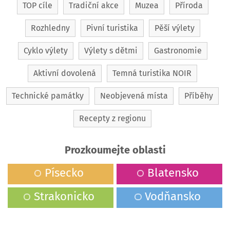
TOP cíle
Tradiční akce
Muzea
Příroda
Rozhledny
Pivní turistika
Pěší výlety
Cyklo výlety
Výlety s dětmi
Gastronomie
Aktivní dovolená
Temná turistika NOIR
Technické památky
Neobjevená místa
Příběhy
Recepty z regionu
Prozkoumejte oblasti
Písecko
Blatensko
Strakonicko
Vodňansko