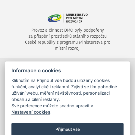
Provoz a činnost DMO byly podpořeny
za přispění prostředků státního rozpočtu
České republiky z programu Ministerstva pro
místní rozvoj.
©2024-2026
Destinační společnost Píseckem, s.r.o.
,
Informace o cookies
Velké náměstí 1/24, 397 01 Písek,
Kliknutím na Přijmout vše budou uloženy cookies
tel.: +420 725 053 144,
info (zavináč) piseckem.cz
funkční, analytické i reklamní. Zajistí se tím pohodlné
užívání webu, měření návštěvnosti, personalizaci
obsahu a cílení reklamy.
Své preference můžete snadno upravit v
Nastavení cookies
.
mapa stránek
,
tiráž
,
Cookies
Realizace a správa webu:
Studio QUIN.cz
©2024-2026
Přijmout vše