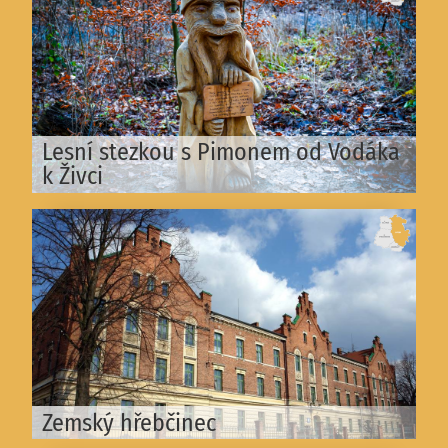
Lesní stezkou s Pimonem od Vodáka
k Živci
Zemský hřebčinec