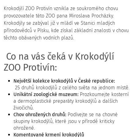
Krokodýlí ZOO Protivín vznikla ze soukromého chovu
provozovatele této ZOO pana Miroslava Procházky.
Krokodýly se zabýval již v mládí ve Stanici mladých
přírodovědců v Písku, kde získal základní znalosti v chovu
těchto obávaných vodních plazů.
Co na vás čeká v Krokodýlí
ZOO Protivín:
Největší kolekce krokodýlů v České republice:
25 druhů krokodýlů z celého světa na jednom místě.
Unikátní zoologické muzeum:
Prozkoumejte kosterní
a dermoplastické preparáty krokodýlů a dalších
živočichů.
Chov ohrožených druhů:
Podívejte se na chovné
skupiny krokodýlů, které jsou v přírodě kriticky
ohrožené.
Komentované krmení krokodýlů