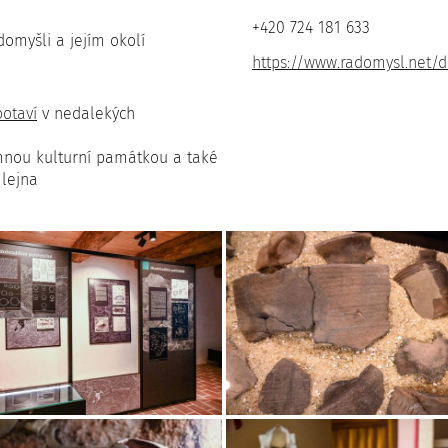
+420 724 181 633
domyšli a jejím okolí
https://www.radomysl.net/d
otaví
v nedalekých
amnou kulturní památkou a také
lejna