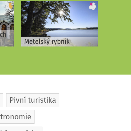
ích
Metelský rybník
Pivní turistika
tronomie