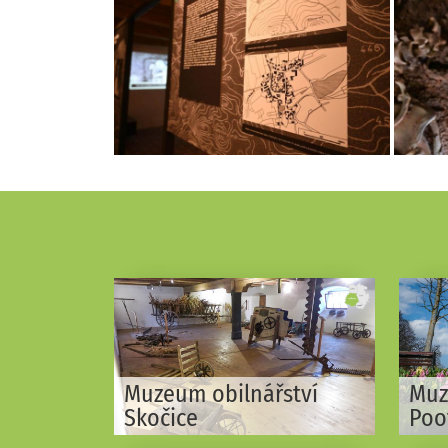
Muzeum obilnářství
Muz
Skočice
Poo