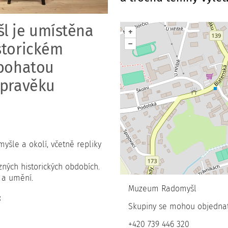
l je umístěna
+
–
storickém
 bohatou
 pravěku
yšle a okolí, včetně repliky
ných historických obdobích.
y a umění.
Muzeum Radomyšl
:
Skupiny se mohou objednat 
+420 739 446 320