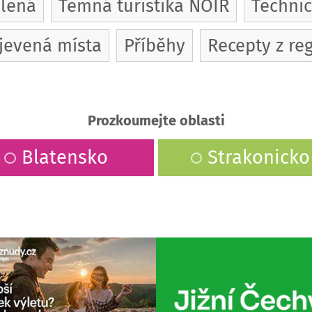
olená
Temná turistika NOIR
Techni
jevená místa
Příběhy
Recepty z re
Prozkoumejte oblasti
Blatensko
Strakonicko