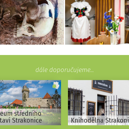
dále doporučujeme...
eum středního
taví Strakonice
Knihodělna Strakon