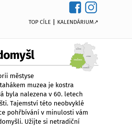
TOP CÍLE
KALENDÁRIUM↗
domyšl
rii městyse
tahákem muzea je kostra
á byla nalezena v 60. letech
ti. Tajemství této neobvyklé
ice pohřbívání v minulosti vám
myšli. Užijte si netradiční
.