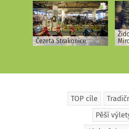
Žid
Čezeta Strakonice
Mir
TOP cíle
Tradič
Pěší výlet