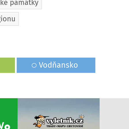
cké památky
gionu
Vodňansko