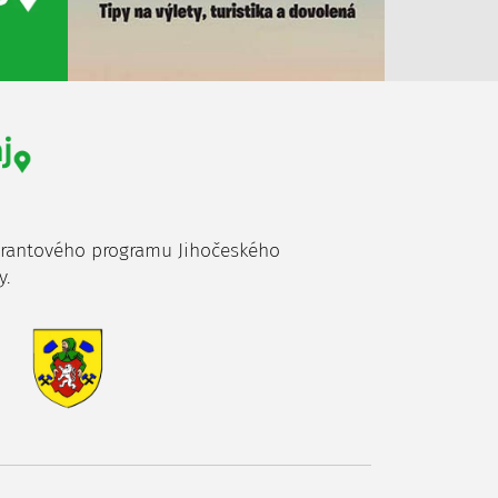
grantového programu Jihočeského
y.