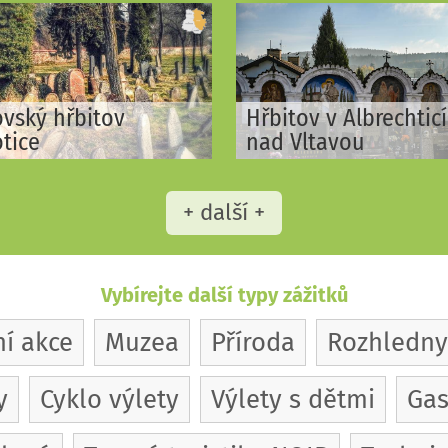
ovský hřbitov
Hřbitov v Albrechtic
otice
nad Vltavou
+ další +
Vybírejte další typy zážitků
ní akce
Muzea
Příroda
Rozhledny
y
Cyklo výlety
Výlety s dětmi
Gas