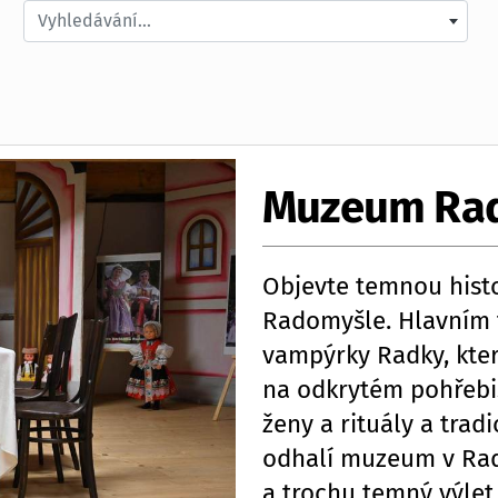
Vyhledávání...
Muzeum Ra
Objevte temnou histo
Radomyšle. Hlavním 
vampýrky Radky, kter
na odkrytém pohřebiš
ženy a rituály a trad
odhalí muzeum v Rado
a trochu temný výlet