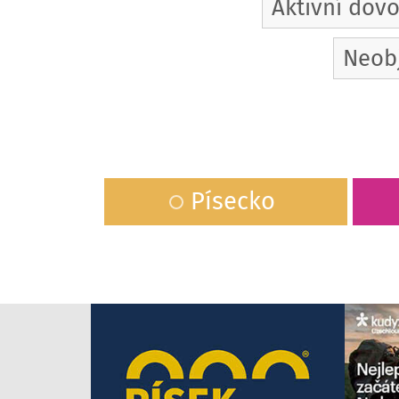
Aktivní dov
Neob
Písecko