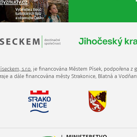
íseckem, s.r.o.
je financována Městem Písek, podpořena z 
raje a dále financována městy Strakonice, Blatná a Vodňan