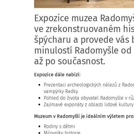
Expozice muzea Radomyš
ve zrekonstruovaném hi
špýcharu a provede vás
minulostí Radomyšle od
až po současnost.
Expozice dále nabízí:
Prezentaci archeologických nálezů z Radom
vampýrky Radky.
Pohled do života obyvatel Radomyšle v růz
Zajímavé exponáty z oblasti lidové kultur
Muzeum v Radomyšli je ideálním výletem pro
Rodiny s dětmi
Milovníky historie