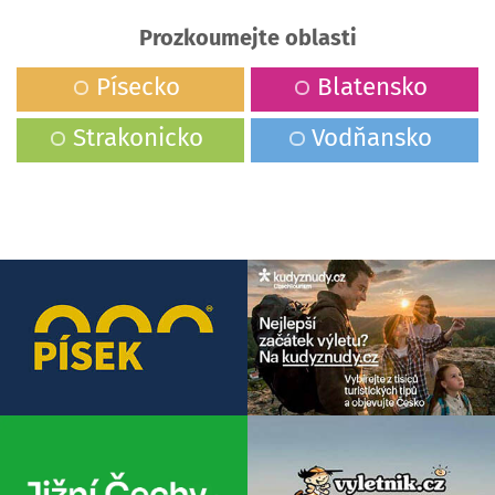
Prozkoumejte oblasti
Písecko
Blatensko
Strakonicko
Vodňansko