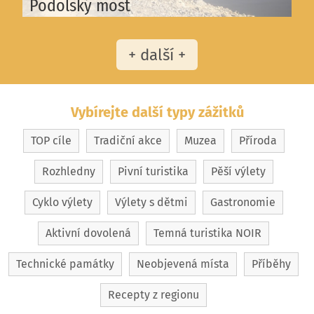
Podolský most
+ další +
Vybírejte další typy zážitků
TOP cíle
Tradiční akce
Muzea
Příroda
Rozhledny
Pivní turistika
Pěší výlety
Cyklo výlety
Výlety s dětmi
Gastronomie
Aktivní dovolená
Temná turistika NOIR
Technické památky
Neobjevená místa
Příběhy
Recepty z regionu