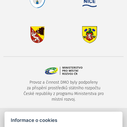
Provoz a činnost DMO byly podpořeny
za přispění prostředků státního rozpočtu
České republiky z programu Ministerstva pro
místní rozvoj.
©2024-2026
Destinační společnost Píseckem, s.r.o.
,
Informace o cookies
Velké náměstí 1/24, 397 01 Písek,