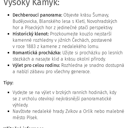
Vysoký Kamýk:
Dechberoucí panorama:
Objevte krásu Šumavy,
Budějovicka, Blanského lesa s Kletí, Novohradských
hor a Píseckých hor z jedinečné ptačí perspektivy.
Historický klenot:
Prozkoumejte kouzlo nejstarší
kamenné rozhledny v jižních Čechách, postavené
v roce 1883 z kamene z nedalekého lomu.
Romantická procházka:
Užijte si procházku po lesních
stezkách a nasajte klid a krásu okolní přírody.
Výlet pro celou rodinu:
Rozhledna je snadno dostupná
a nabízí zábavu pro všechny generace.
Tipy:
Vydejte se na výlet v brzkých ranních hodinách, kdy
se z vrcholu otevírají nejkrásnější panoramatické
výhledy.
Navštivte nedaleké hrady Zvíkov a Orlík nebo malebné
město Písek.