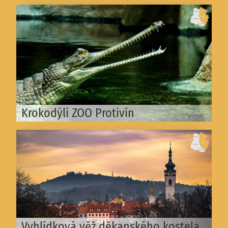
Krokodýlí ZOO Protivín
Vyhlídková věž děkanského kostela