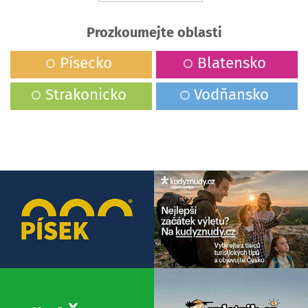
Prozkoumejte oblasti
Písecko
Blatensko
Strakonicko
Vodňansko