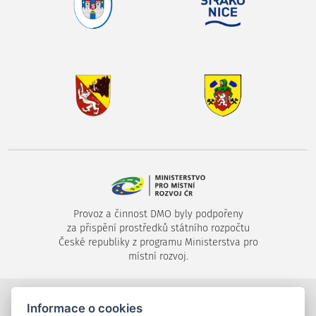
Provoz a činnost DMO byly podpořeny
za přispění prostředků státního rozpočtu
České republiky z programu Ministerstva pro
místní rozvoj.
©2024-2026
Destinační společnost Píseckem, s.r.o.
,
Informace o cookies