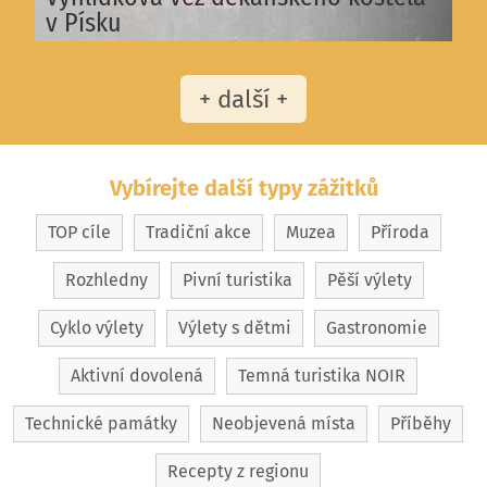
v Písku
+ další +
Vybírejte další typy zážitků
TOP cíle
Tradiční akce
Muzea
Příroda
Rozhledny
Pivní turistika
Pěší výlety
Cyklo výlety
Výlety s dětmi
Gastronomie
Aktivní dovolená
Temná turistika NOIR
Technické památky
Neobjevená místa
Příběhy
Recepty z regionu