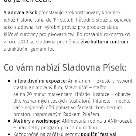
Sladovna Písek
představuje zrekonstruovaný komplex,
jehož historie sahá do 19. století. Původně sloužila opravdu
jako sladovna, tzn. výrobní provoz pro produkci sladu –
klíčové suroviny pro pivovarnictví. Po rozsáhlé rekonstrukci
v roce 2010 se sladovna proměnila
živé kulturní centrum
s unikátním geniem loci.
Co vám nabízí Sladovna Písek:
Interaktivními expozice:
Animárium – zkuste si vytvořit
vlastní animovaný film, Mraveniště – staňte
se na 90 minut mravencem, Hnízdo ilustrace – objevte
dílo významných českých ilustrátorů, Pilařiště – nechte
vaše nejmenší děti pohrát ve fantastickém herním
prostoru inspirovaným Radkem Pilařem
Ateliéry a workshopy:
ANImovaná rodina a ANIkroužek
– pravidelný program pro celou rodinu
Každoročně na začátku sezony
pouliční festival