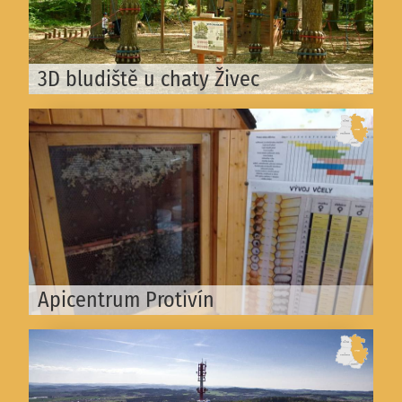
3D bludiště u chaty Živec
Apicentrum Protivín