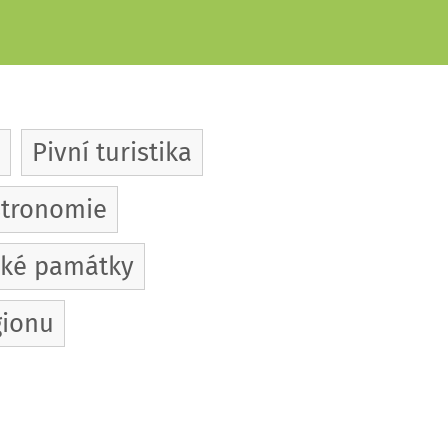
Pivní turistika
tronomie
cké památky
gionu