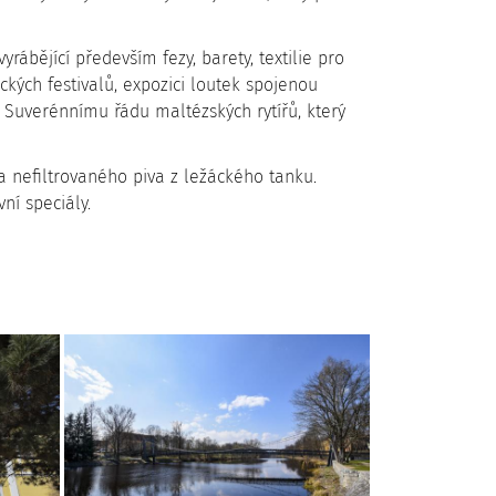
vyrábějící především fezy, barety, textilie pro
ckých festivalů, expozici loutek spojenou
Suverénnímu řádu maltézských rytířů, který
 nefiltrovaného piva z ležáckého tanku.
ní speciály.