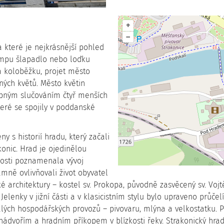
+
–
 které je nejkrásnější pohled
kempu šlapadlo nebo loďku
a koloběžku, projet město
ných květů. Město květin
upným slučováním čtyř menších
teré se spojily v poddanské
 s historií hradu, který začali
onic. Hrad je ojedinělou
losti poznamenala vývoj
namně ovlivňovali život obyvatel
é architektury – kostel sv. Prokopa, původně zasvěcený sv. Vojtě
nky v jižní části a v klasicistním stylu bylo upraveno průčelí
alých hospodářských provozů – pivovaru, mlýna a velkostatku.
dvořím a hradním příkopem v blízkosti řeky. Strakonický hrad