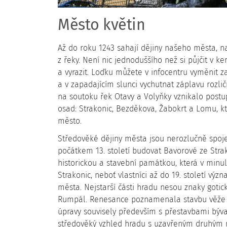
Město květin
Až do roku 1243 sahají dějiny našeho města, na
z řeky. Není nic jednoduššího než si půjčit v 
a vyrazit. Loďku můžete v infocentru vyměnit z
a v zapadajícím slunci vychutnat záplavu rozlič
na soutoku řek Otavy a Volyňky vznikalo post
osad: Strakonic, Bezděkova, Žabokrt a Lomu, k
město.
Středověké dějiny města jsou nerozlučně spojeny
počátkem 13. století budovat Bavorové ze Strak
historickou a stavební památkou, která v minu
Strakonic, neboť vlastníci až do 19. století výz
města. Nejstarší části hradu nesou znaky gotick
Rumpál. Renesance poznamenala stavbu věže Jele
úpravy souvisely především s přestavbami býv
středověký vzhled hradu s uzavřeným druhým ná