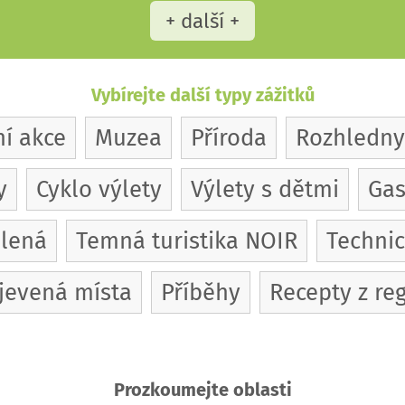
+ další +
Vybírejte další typy zážitků
ní akce
Muzea
Příroda
Rozhledny
y
Cyklo výlety
Výlety s dětmi
Gas
olená
Temná turistika NOIR
Techni
jevená místa
Příběhy
Recepty z re
Prozkoumejte oblasti