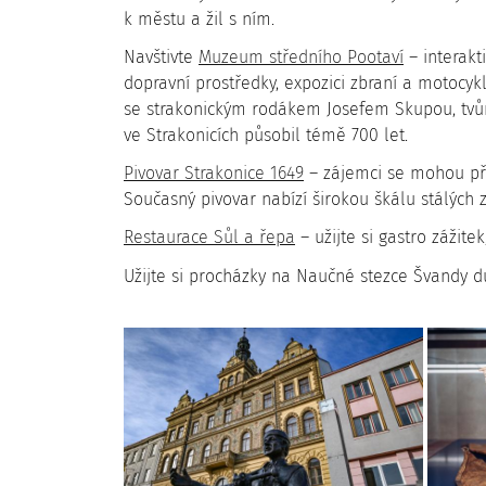
k městu a žil s ním.
Navštivte
Muzeum středního Pootaví
– interakti
dopravní prostředky, expozici zbraní a motocyk
se strakonickým rodákem Josefem Skupou, tvůr
ve Strakonicích působil témě 700 let.
Pivovar Strakonice 1649
– zájemci se mohou pře
Současný pivovar nabízí širokou škálu stálých 
Restaurace Sůl a řepa
– užijte si gastro zážit
Užijte si procházky na Naučné stezce Švandy 