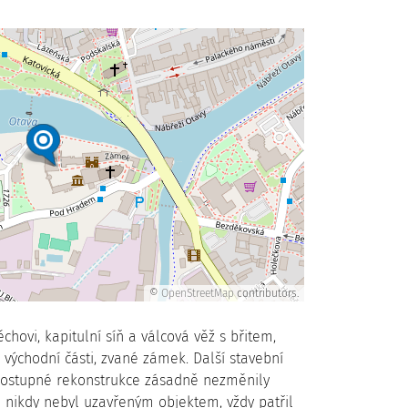
©
OpenStreetMap
contributors.
chovi, kapitulní síň a válcová věž s břitem,
 východní části, zvané zámek. Další stavební
 Postupné rekonstrukce zásadně nezměnily
 nikdy nebyl uzavřeným objektem, vždy patřil