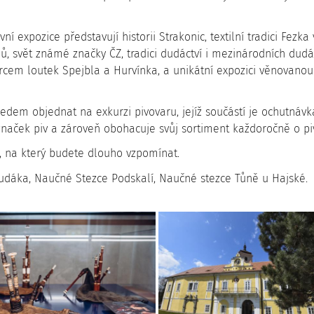
vní expozice představují historii Strakonic, textilní tradici Fezka 
lů, svět známé značky ČZ, tradici dudáctví i mezinárodních dudá
cem loutek Spejbla a Hurvínka, a unikátní expozici věnovanou 
dem objednat na exkurzi pivovaru, jejíž součástí je ochutnávka
značek piv a zároveň obohacuje svůj sortiment každoročně o piv
ek, na který budete dlouho vzpomínat.
dudáka, Naučné Stezce Podskalí, Naučné stezce Tůně u Hajské.