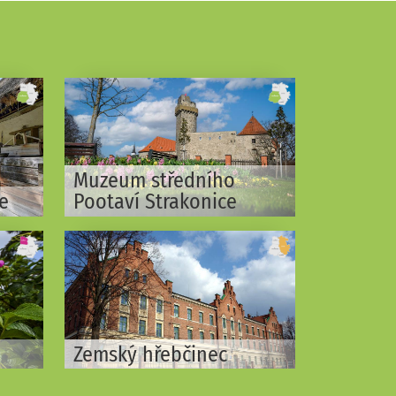
Muzeum středního
e
Pootaví Strakonice
Zemský hřebčinec