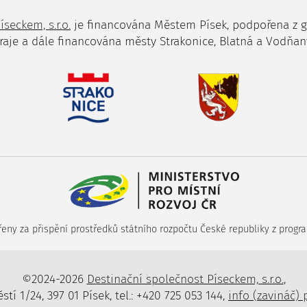
íseckem, s.r.o.
je financována Městem Písek, podpořena z 
raje a dále financována městy Strakonice, Blatná a Vodňan
ny za přispění prostředků státního rozpočtu České republiky z progra
©2024-2026
Destinační společnost Píseckem, s.r.o.
,
tí 1/24, 397 01 Písek, tel.: +420 725 053 144,
info (zavináč) 