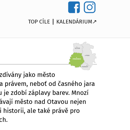
TOP CÍLE
KALENDÁRIUM↗
ezdívány jako město
ela právem, neboť od časného jara
je zdobí záplavy barev. Mnozí
dávají město nad Otavou nejen
 historii, ale také právě pro
ch.