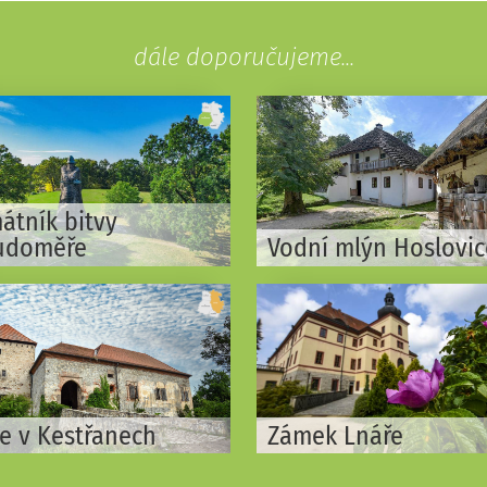
dále doporučujeme...
átník bitvy
udoměře
Vodní mlýn Hoslovic
ze v Kestřanech
Zámek Lnáře