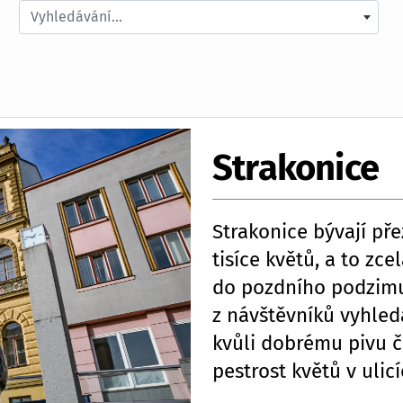
Vyhledávání...
Strakonice
Strakonice bývají př
tisíce květů, a to zc
do pozdního podzimu 
z návštěvníků vyhle
kvůli dobrému pivu či
pestrost květů v ulicí