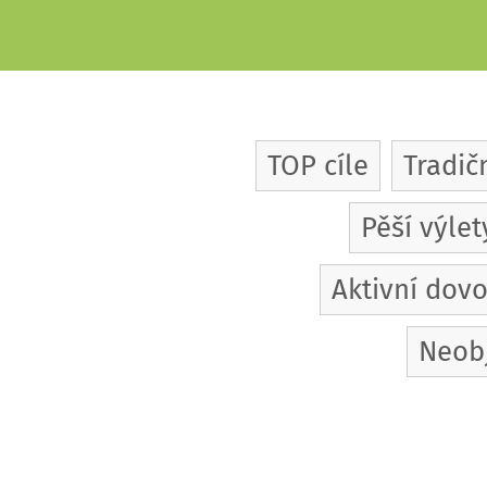
TOP cíle
Tradič
Pěší výlet
Aktivní dov
Neob