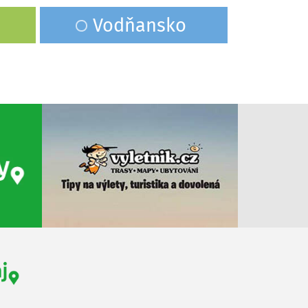
Vodňansko