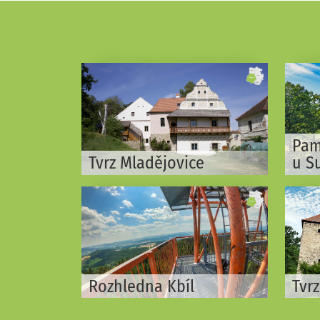
Pam
Tvrz Mladějovice
u S
Rozhledna Kbíl
Tvr