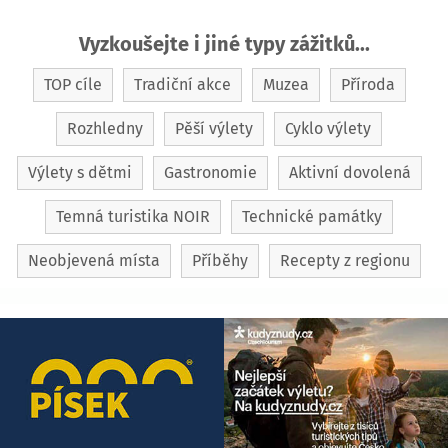
Vyzkoušejte i jiné typy zážitků...
TOP cíle
Tradiční akce
Muzea
Příroda
Rozhledny
Pěší výlety
Cyklo výlety
Výlety s dětmi
Gastronomie
Aktivní dovolená
Temná turistika NOIR
Technické památky
Neobjevená místa
Příběhy
Recepty z regionu