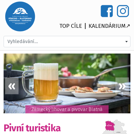
TOP CÍLE
KALENDÁRIUM↗
Vyhledávání...
Zámecký lihovar a pivovar Blatná
Pivní turistika