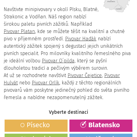
Navštivte minipivovary v okolí Písku, Blatné,
Strakonic a Vodňan. Náš region nabízí
širokou paletu pivních zážitků. Například
Pivovar Platan
, kde se můžete těšit na kvalitní a chutné
pivo v příjemném prostředí.
Pivovar Haďák
nabízí
autentický zážitek spojený s degustací jejich unikátních
pivních specialit. Pro milovníky kvalitního řemeslného piva
je ideální volbou
Pivovar O´pilda,
který se pyšní
dlouholetou tradicí a pečlivým výběrem surovin.
Ať už se rozhodnete navštívit
Pivovar Čejetice
,
Pivovar
Hulvát
nebo
Pivovar Orlík
, každý z těchto regionálních
pivovarů vám poskytne jedinečný pohled do světa pivního
řemesla a nabídne nezapomenutelný zážitek.
Vyberte destinaci
Písecko
Blatensko