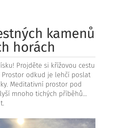
lestných kamenů
ch horách
Písku! Projděte si křížovou cestu
Prostor odkud je lehčí poslat
ky. Meditativní prostor pod
yší mnoho tichých příběhů…
ot.
h