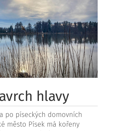
avrch hlavy
a po píseckých domovních
ké město Písek má kořeny