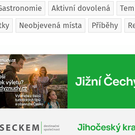
Gastronomie
Aktivní dovolená
Temn
tky
Neobjevená místa
Příběhy
Re