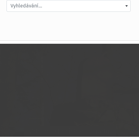
Vyhledávání...
Přes Křikavu za Kelty a menhiry