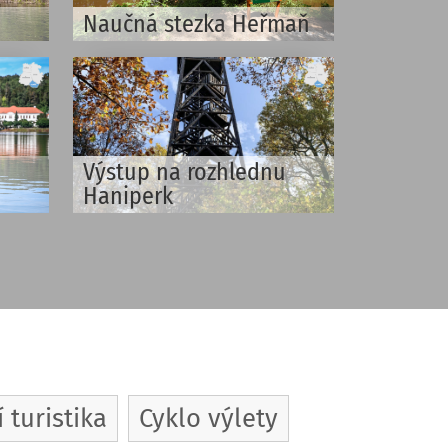
Naučná stezka Heřmaň
Výstup na rozhlednu
Haniperk
 turistika
Cyklo výlety