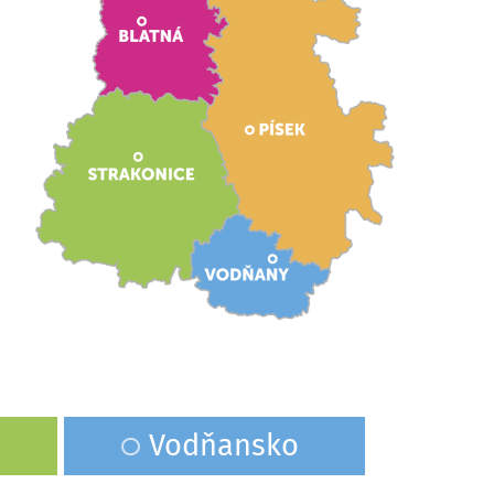
Vodňansko