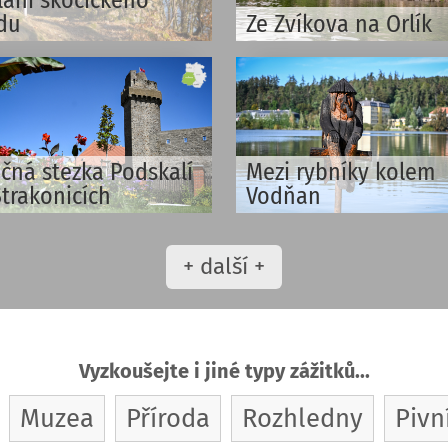
du
Ze Zvíkova na Orlík
čná stezka Podskalí
Mezi rybníky kolem
Strakonicích
Vodňan
+ další +
Vyzkoušejte i jiné typy zážitků...
Muzea
Příroda
Rozhledny
Pivní