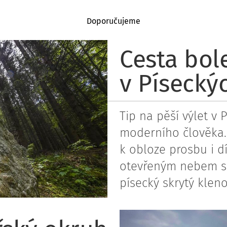
Doporučujeme
Cesta bo
Městský rybářský okruh
v Písecký
Tip na pěší výlet v 
moderního člověka. 
k obloze prosbu i dí
otevřeným nebem sl
písecký skrytý klen
Cesta bolestných kamenů v Píseckých horác