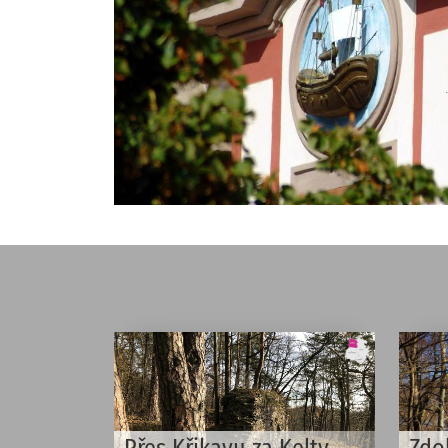
Přes Křikavu za Kelty
Zdo