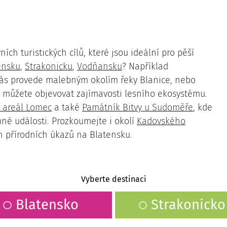
ch turistických cílů, které jsou ideální pro pěší
ensku
,
Strakonicku
,
Vodňansku
? Například
 vás provede malebným okolím řeky Blanice, nebo
 můžete objevovat zajímavosti lesního ekosystému.
 areál Lomec
a také
Památník Bitvy u Sudoměře
, kde
mné události. Prozkoumejte i okolí
Kadovského
ch přírodních úkazů na Blatensku.
S očima navrch hlavy
Vyberte destinaci
Blatensko
Strakonicko