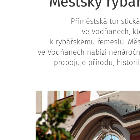
Městský rybá
Příměstská turistick
ve Vodňanech, kt
k rybářskému řemeslu. Měs
ve Vodňanech nabízí nenáročn
propojuje přírodu, historii