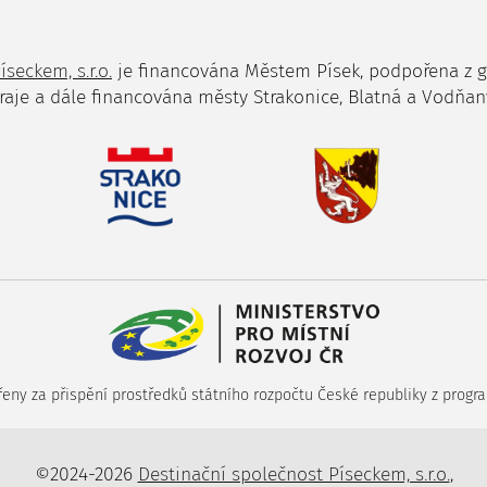
íseckem, s.r.o.
je financována Městem Písek, podpořena z 
raje a dále financována městy Strakonice, Blatná a Vodňan
ny za přispění prostředků státního rozpočtu České republiky z progra
©2024-2026
Destinační společnost Píseckem, s.r.o.
,