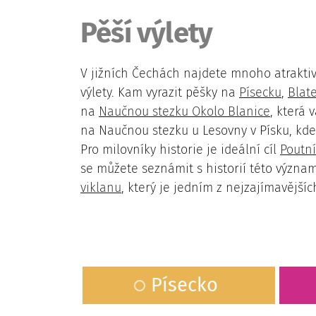
Pěší výlety
V jižních Čechách najdete mnoho atraktivní
výlety. Kam vyrazit pěšky na
Písecku
,
Blat
na
Naučnou stezku Okolo Blanice
, která
na Naučnou stezku u Lesovny v Písku, kde
Pro milovníky historie je ideální cíl
Poutní
se můžete seznámit s historií této význa
viklanu
, který je jedním z nejzajímavější
Písecko