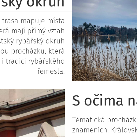
řský okruh
á trasa mapuje místa
erá mají přímý vztah
tský rybářský okruh
ou procházku, která
 i tradici rybářského
řemesla.
Zdolání skočického Hradu
S očima n
Tématická procházk
znameních. Královs