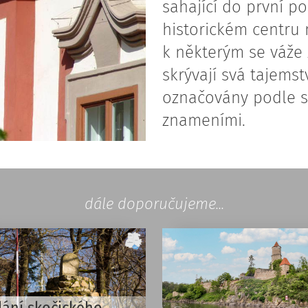
sahající do první po
historickém centru 
k některým se váže
skrývají svá tajems
označovány podle s
znameními.
dále doporučujeme...
lání skočického