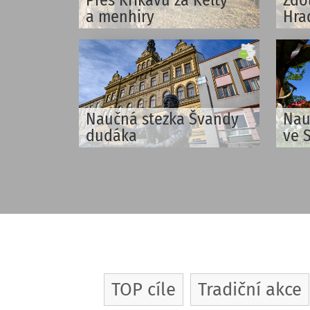
a menhiry
Hra
Naučná stezka Švandy
Nau
dudáka
ve 
TOP cíle
Tradiční akce