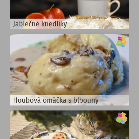
Jablečné knedlíky
Houbová omáčka s blbouny