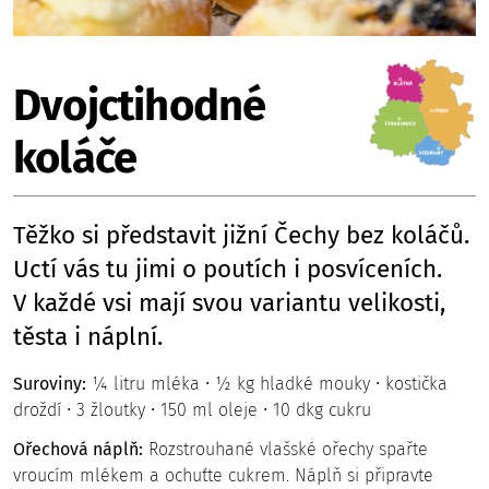
Dvojctihodné
koláče
Těžko si představit jižní Čechy bez koláčů.
Uctí vás tu jimi o poutích i posvíceních.
V každé vsi mají svou variantu velikosti,
těsta i náplní.
Suroviny:
¼ litru mléka • ½ kg hladké mouky • kostička
droždí • 3 žloutky • 150 ml oleje • 10 dkg cukru
Ořechová náplň:
Rozstrouhané vlašské ořechy spařte
vroucím mlékem a ochuťte cukrem. Náplň si připravte