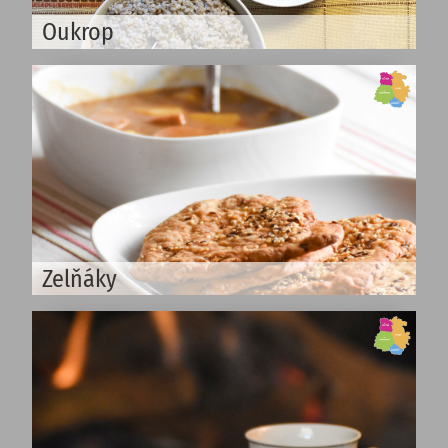
Oukrop
Zelňáky