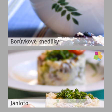
Borůvkové knedlíky
Jáhloto