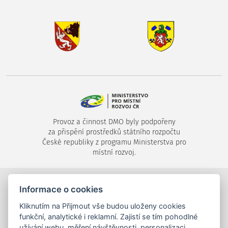
Provoz a činnost DMO byly podpořeny
za přispění prostředků státního rozpočtu
České republiky z programu Ministerstva pro
místní rozvoj.
Informace o cookies
©2024-2026
Destinační společnost Píseckem, s.r.o.
,
Velké náměstí 1/24, 397 01 Písek,
Kliknutím na Přijmout vše budou uloženy cookies
tel.: +420 725 053 144,
info (zavináč) piseckem.cz
funkční, analytické i reklamní. Zajistí se tím pohodlné
užívání webu, měření návštěvnosti, personalizaci