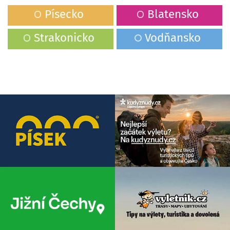
Písecko
Blatensko
Strakonicko
Vodňansko