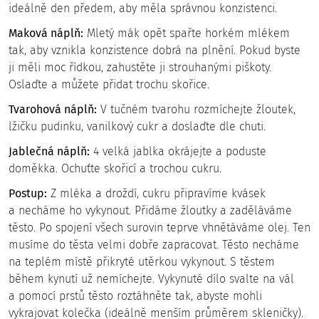
ideálně den předem, aby měla správnou konzistenci.
Maková náplň:
Mletý mák opět spařte horkém mlékem
tak, aby vznikla konzistence dobrá na plnění. Pokud byste
ji měli moc řídkou, zahustěte ji strouhanými piškoty.
Oslaďte a můžete přidat trochu skořice.
Tvarohová náplň:
V tučném tvarohu rozmíchejte žloutek,
lžičku pudinku, vanilkový cukr a doslaďte dle chuti.
Jablečná náplň:
4 velká jablka okrájejte a poduste
doměkka. Ochuťte skořicí a trochou cukru.
Postup:
Z mléka a droždí, cukru připravíme kvásek
a necháme ho vykynout. Přidáme žloutky a zaděláváme
těsto. Po spojení všech surovin teprve vhnětáváme olej. Ten
musíme do těsta velmi dobře zapracovat. Těsto necháme
na teplém místě přikryté utěrkou vykynout. S těstem
během kynutí už nemíchejte. Vykynuté dílo svalte na vál
a pomocí prstů těsto roztáhněte tak, abyste mohli
vykrajovat kolečka (ideálně menším průměrem skleničky).