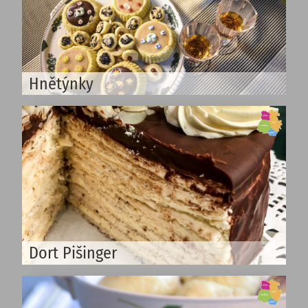
Hnětýnky
Dort Pišinger