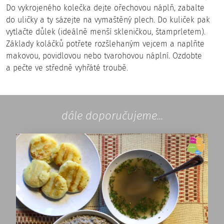
Do vykrojeného kolečka dejte ořechovou náplň, zabalte
do uličky a ty sázejte na vymaštěný plech. Do kuliček pak
vytlačte důlek (ideálně menší skleničkou, štamprletem).
Základy koláčků potřete rozšlehaným vejcem a naplňte
makovou, povidlovou nebo tvarohovou náplní. Ozdobte
a pečte ve středně vyhřáté troubě.
dále doporučujeme...