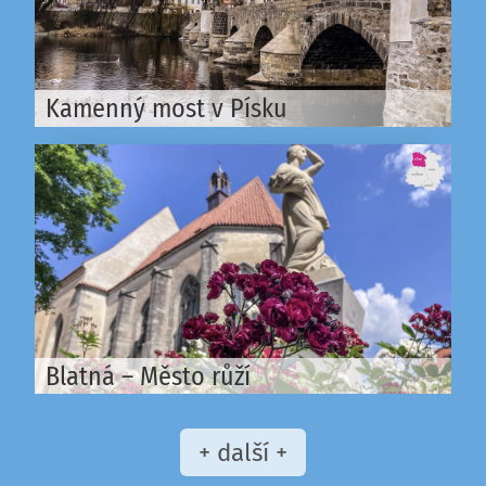
Kamenný most v Písku
Blatná – Město růží
+ další +