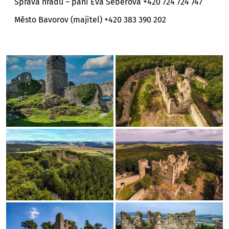
Správa hradu – paní Eva Seberová +420 724 724 747
Město Bavorov (majitel) +420 383 390 202