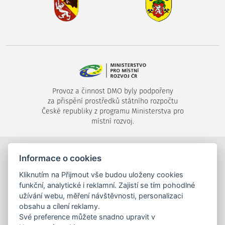
Provoz a činnost DMO byly podpořeny
za přispění prostředků státního rozpočtu
České republiky z programu Ministerstva pro
místní rozvoj.
©2024-2026
Destinační společnost Píseckem, s.r.o.
,
Informace o cookies
Velké náměstí 1/24, 397 01 Písek,
Kliknutím na Přijmout vše budou uloženy cookies
tel.: +420 725 053 144,
info (zavináč) piseckem.cz
funkční, analytické i reklamní. Zajistí se tím pohodlné
užívání webu, měření návštěvnosti, personalizaci
obsahu a cílení reklamy.
Své preference můžete snadno upravit v