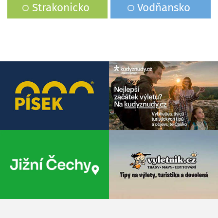
Strakonicko
Vodňansko