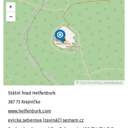
+
–
©
OpenStreetMap
contributors.
Státní hrad Helfenburk
387 73 Krajníčko
www.helfenburk.com
evicka.seberova (zavináč) seznam.cz