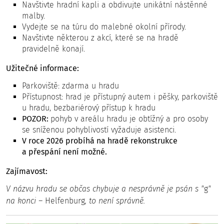
Navštivte hradní kapli a obdivujte unikátní nástěnné
malby.
Vydejte se na túru do malebné okolní přírody.
Navštivte některou z akcí, které se na hradě
pravidelně konají.
Užitečné informace:
Parkoviště: zdarma u hradu
Přístupnost: hrad je přístupný autem i pěšky, parkoviště
u hradu, bezbariérový přístup k hradu
POZOR:
pohyb v areálu hradu je obtížný a pro osoby
se sníženou pohyblivostí vyžaduje asistenci.
V roce 2026 probíhá na hradě rekonstrukce
a přespání není možné.
Zajímavost:
V názvu hradu se občas chybuje a nesprávně je psán s "
g
"
na konci –
Helfenburg
, to není správně.