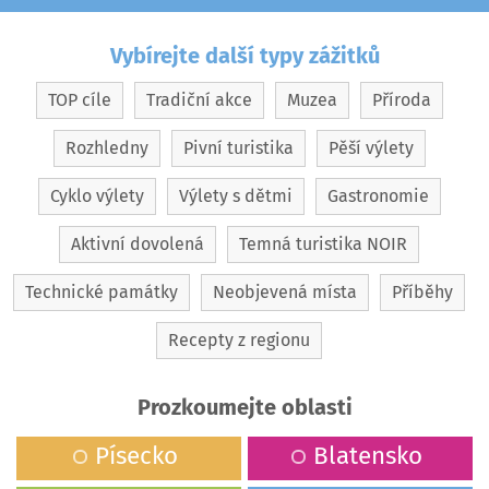
Vybírejte další typy zážitků
TOP cíle
Tradiční akce
Muzea
Příroda
Rozhledny
Pivní turistika
Pěší výlety
Cyklo výlety
Výlety s dětmi
Gastronomie
Aktivní dovolená
Temná turistika NOIR
Technické památky
Neobjevená místa
Příběhy
Recepty z regionu
Prozkoumejte oblasti
Písecko
Blatensko