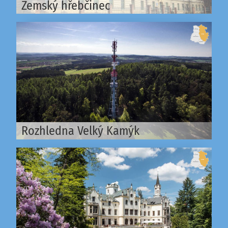
Zemský hřebčinec
Rozhledna Velký Kamýk