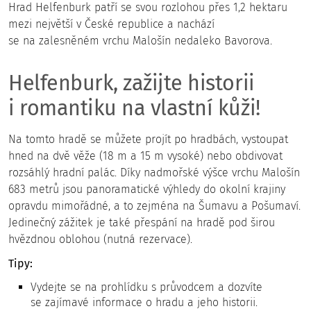
Hrad Helfenburk patří se svou rozlohou přes 1,2 hektaru
mezi největší v České republice a nachází
se na zalesněném vrchu Malošín nedaleko Bavorova.
Helfenburk, zažijte historii
i romantiku na vlastní kůži!
Na tomto hradě se můžete projít po hradbách, vystoupat
hned na dvě věže (18 m a 15 m vysoké) nebo obdivovat
rozsáhlý hradní palác. Díky nadmořské výšce vrchu Malošín
683 metrů jsou panoramatické výhledy do okolní krajiny
opravdu mimořádné, a to zejména na Šumavu a Pošumaví.
Jedinečný zážitek je také přespání na hradě pod širou
hvězdnou oblohou (nutná rezervace).
Tipy:
Vydejte se na prohlídku s průvodcem a dozvíte
se zajímavé informace o hradu a jeho historii.