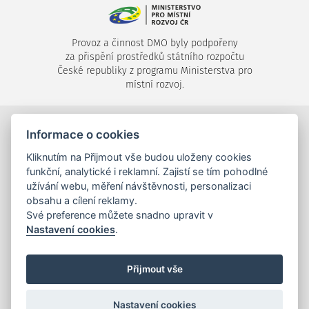
Provoz a činnost DMO byly podpořeny
za přispění prostředků státního rozpočtu
České republiky z programu Ministerstva pro
místní rozvoj.
Informace o cookies
©2024-2026
Destinační společnost Píseckem, s.r.o.
,
Velké náměstí 1/24, 397 01 Písek,
Kliknutím na Přijmout vše budou uloženy cookies
tel.: +420 725 053 144,
info (zavináč) piseckem.cz
funkční, analytické i reklamní. Zajistí se tím pohodlné
užívání webu, měření návštěvnosti, personalizaci
obsahu a cílení reklamy.
Své preference můžete snadno upravit v
Nastavení cookies
.
mapa stránek
,
tiráž
,
Cookies
Realizace a správa webu:
Studio QUIN.cz
©2024-2026
Přijmout vše
Nastavení cookies