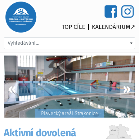
TOP CÍLE
KALENDÁRIUM↗
Vyhledávání...
Plavecký areál Strakonice
Aktivní dovolená