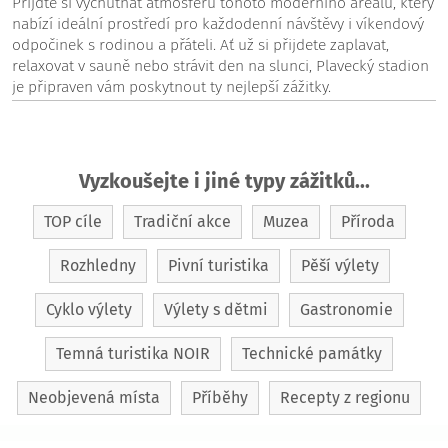
Přijďte si vychutnat atmosféru tohoto moderního areálu, který
nabízí ideální prostředí pro každodenní návštěvy i víkendový
odpočinek s rodinou a přáteli. Ať už si přijdete zaplavat,
relaxovat v sauně nebo strávit den na slunci, Plavecký stadion
je připraven vám poskytnout ty nejlepší zážitky.
Vyzkoušejte i jiné typy zážitků...
TOP cíle
Tradiční akce
Muzea
Příroda
Rozhledny
Pivní turistika
Pěší výlety
Cyklo výlety
Výlety s dětmi
Gastronomie
Temná turistika NOIR
Technické památky
Neobjevená místa
Příběhy
Recepty z regionu