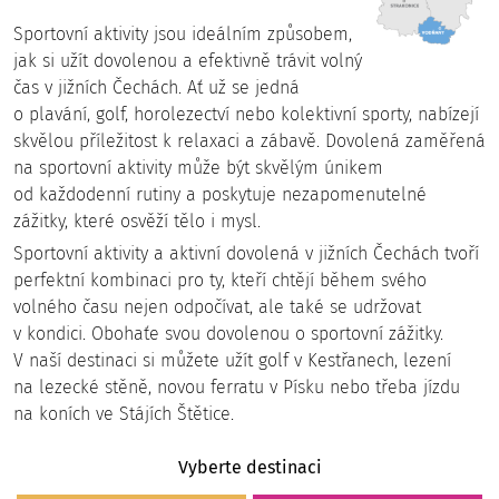
Sportovní aktivity jsou ideálním způsobem,
jak si užít dovolenou a efektivně trávit volný
čas v jižních Čechách. Ať už se jedná
o plavání, golf, horolezectví nebo kolektivní sporty, nabízejí
skvělou příležitost k relaxaci a zábavě. Dovolená zaměřená
na sportovní aktivity může být skvělým únikem
od každodenní rutiny a poskytuje nezapomenutelné
zážitky, které osvěží tělo i mysl.
Sportovní aktivity a aktivní dovolená v jižních Čechách tvoří
perfektní kombinaci pro ty, kteří chtějí během svého
volného času nejen odpočívat, ale také se udržovat
v kondici. Obohaťe svou dovolenou o sportovní zážitky.
V naší destinaci si můžete užít golf v Kestřanech, lezení
na lezecké stěně, novou ferratu v Písku nebo třeba jízdu
na koních ve Stájích Štětice.
Vyberte destinaci