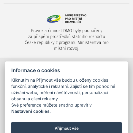
Provoz a činnost DMO byly podpořeny
za přispění prostředků státního rozpočtu
České republiky z programu Ministerstva pro
místní rozvoj.
©2024-2026
Destinační společnost Píseckem, s.r.o.
,
Informace o cookies
Velké náměstí 1/24, 397 01 Písek,
Kliknutím na Přijmout vše budou uloženy cookies
tel.: +420 725 053 144,
info (zavináč) piseckem.cz
funkční, analytické i reklamní. Zajistí se tím pohodlné
užívání webu, měření návštěvnosti, personalizaci
obsahu a cílení reklamy.
Své preference můžete snadno upravit v
Nastavení cookies
.
mapa stránek
,
tiráž
,
Cookies
Realizace a správa webu:
Studio QUIN.cz
©2024-2026
Přijmout vše