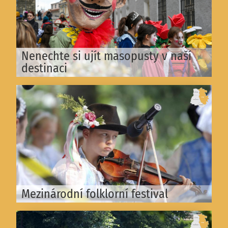
Nenechte si ujít masopusty v naší
destinaci
Mezinárodní folklorní festival