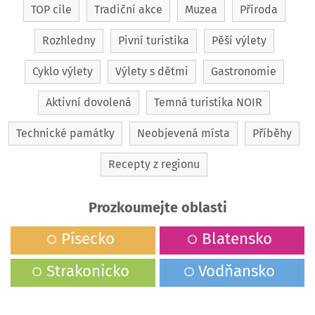
TOP cíle
Tradiční akce
Muzea
Příroda
Rozhledny
Pivní turistika
Pěší výlety
Cyklo výlety
Výlety s dětmi
Gastronomie
Aktivní dovolená
Temná turistika NOIR
Technické památky
Neobjevená místa
Příběhy
Recepty z regionu
Prozkoumejte oblasti
Písecko
Blatensko
Strakonicko
Vodňansko