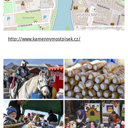
©
OpenStreetMap
contributors.
http://www.kamennymostpisek.cz/