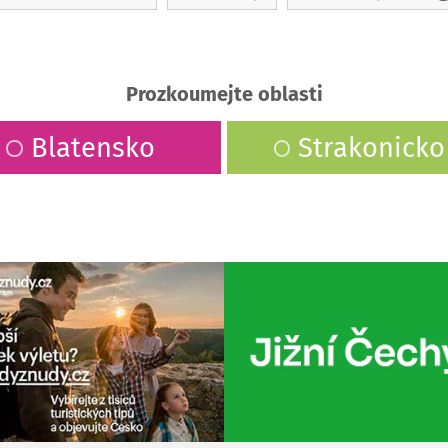
Prozkoumejte oblasti
Blatensko
Strakonicko