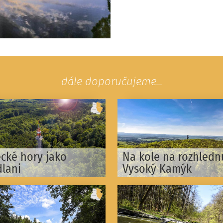
dále doporučujeme...
ecké hory jako
Na kole na rozhledn
dlani
Vysoký Kamýk