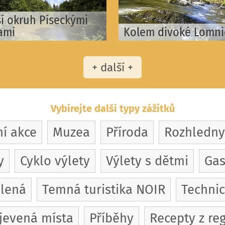
ší okruh Píseckými
ami
Kolem divoké Lomni
+ další +
Vybírejte další typy zážitků
ní akce
Muzea
Příroda
Rozhledny
y
Cyklo výlety
Výlety s dětmi
Gas
olená
Temná turistika NOIR
Techni
jevená místa
Příběhy
Recepty z re