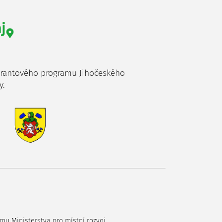
grantového programu Jihočeského
y.
mu Ministerstva pro místní rozvoj.