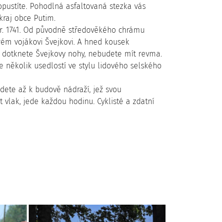
opustíte. Pohodlná asfaltovaná stezka vás
kraj obce Putim.
z r. 1741. Od původně středověkého chrámu
rém vojákovi Švejkovi. A hned kousek
 dotknete Švejkovy nohy, nebudete mít revma.
 několik usedlostí ve stylu lidového selského
dete až k budově nádraží, jež svou
vlak, jede každou hodinu. Cyklisté a zdatní