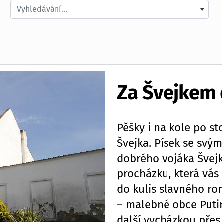
Vyhledávání...
Za Švejkem 
Pěšky i na kole po s
Švejka. Písek se svý
dobrého vojáka Švej
procházku, která vás
do kulis slavného ro
– malebné obce Puti
další vycházkou přes 