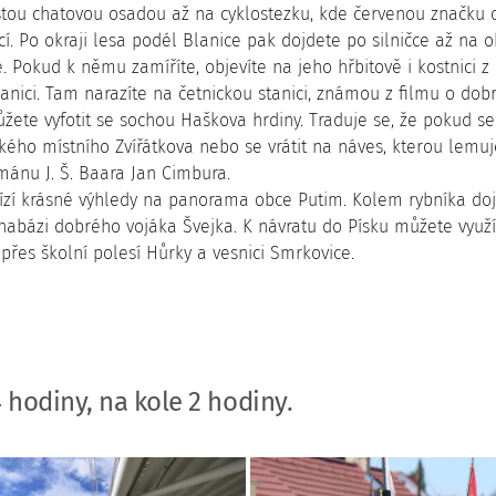
cestou chatovou osadou až na cyklostezku, kde červenou značku 
. Po okraji lesa podél Blanice pak dojdete po silničce až na o
e. Pokud k němu zamíříte, objevíte na jeho hřbitově i kostnici 
anici. Tam narazíte na četnickou stanici, známou z filmu o dob
te vyfotit se sochou Haškova hrdiny. Traduje se, že pokud se
ého místního Zvířátkova nebo se vrátit na náves, kterou lemuje
ománu J. Š. Baara Jan Cimbura.
ízí krásné výhledy na panorama obce Putim. Kolem rybníka doj
abázi dobrého vojáka Švejka. K návratu do Písku můžete využít 
 přes školní polesí Hůrky a vesnici Smrkovice.
.
hodiny, na kole 2 hodiny.