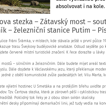
absolvovat i na kole.
ova stezka – Zátavský most – sout
ík – železniční stanice Putim – Pí
ulice Fráni Šrámka, v místech, kde stávala ještě v první půlce 
ukazuje trasu Švejkovy budějovické anabáze. Odsud sejděte po
jdete červené místní turistické značení. K řece dorazíte u lávky
 mostů – silničním a železničním. Dále budete míjet areál texti
yslu. Dále dojdete k Václavskému jezu, který překlenuje mode
jedné z obětí komunistické zvůle padesátých let. Vilu Marta, k
ete výletní hostinec U Smetáka a na protějším břehu uvidíte p
dov. Tzv. Čertova stezka, která je zároveň pěší i cyklistickou 
diště. Poklidný tok řeky je z obou stran svírán skalisky.
tní desky připomínají demarkační linii, jež tudy vedla na kon