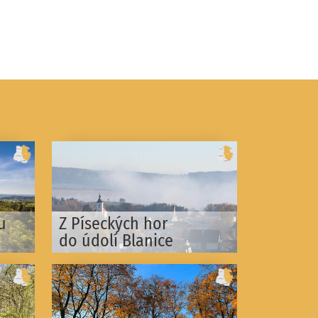
u
Z Píseckých hor
do údolí Blanice