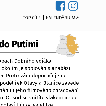
TOP CÍLE
KALENDÁRIUM↗
do Putimi
topách Dobrého vojáka
m okolím je spojován s anabází
ka. Proto vám doporučujeme
 podél řek Otavy a Blanice zavede
mánu i jeho filmového zpracování
m. Odsud se vrátíte vlakem nebo
polesí Hůrky. Výlet lze