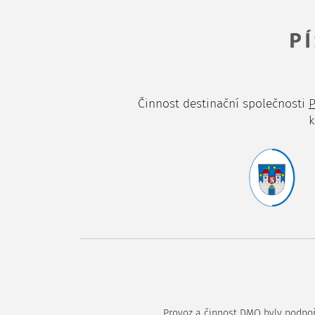
Činnost destinační společnosti
P
k
Provoz a činnost DMO byly podpoře