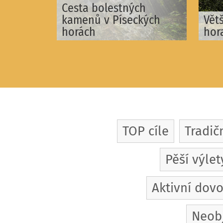
Cesta bolestných
kamenů v Píseckých
Vět
horách
hor
TOP cíle
Tradič
Pěší výlet
Aktivní dov
Neob