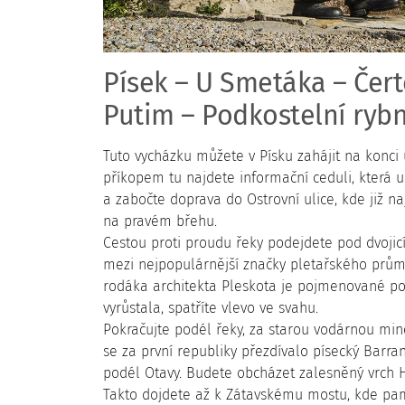
Písek – U Smetáka – Čert
Putim – Podkostelní rybn
Tuto vycházku můžete v Písku zahájit na konci 
příkopem tu najdete informační ceduli, která 
a zabočte doprava do Ostrovní ulice, kde již na
na pravém břehu.
Cestou proti proudu řeky podejdete pod dvojicí
mezi nejpopulárnější značky pletařského prům
rodáka architekta Pleskota je pojmenované po 
vyrůstala, spatříte vlevo ve svahu.
Pokračujte podél řeky, za starou vodárnou min
se za první republiky přezdívalo písecký Barran
podél Otavy. Budete obcházet zalesněný vrch Hra
Takto dojdete až k Zátavskému mostu, kde pamě