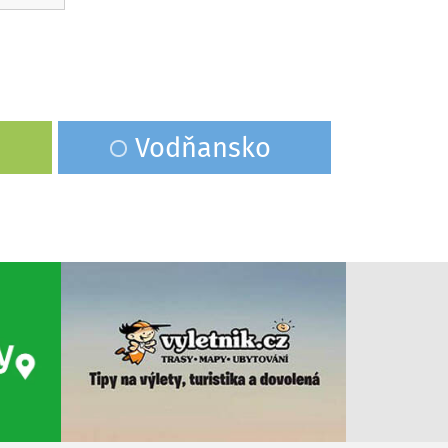
Vodňansko