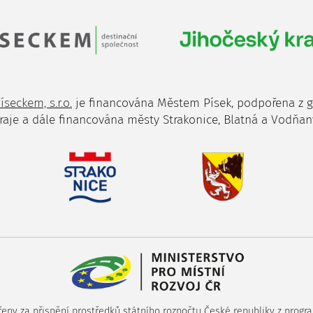
íseckem, s.r.o.
je financována Městem Písek, podpořena z 
raje a dále financována městy Strakonice, Blatná a Vodňan
ny za přispění prostředků státního rozpočtu České republiky z progra