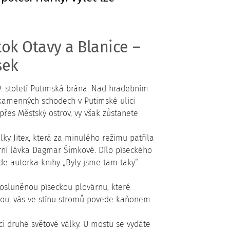
ok Otavy a Blanice –
sek
19. století Putimská brána. Nad hradebním
 kamenných schodech v Putimské ulici
 přes Městský ostrov, vy však zůstanete
lky Jitex, která za minulého režimu patřila
rní lávka Dagmar Šimkové. Dílo píseckého
de autorka knihy „Byly jsme tam taky“
rosluněnou píseckou plovárnu, které
trasou, vás ve stínu stromů povede kaňonem
ci druhé světové války. U mostu se vydáte