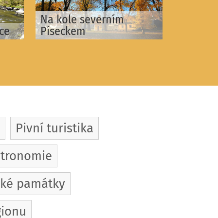
Na kole severním
ce
Píseckem
Pivní turistika
tronomie
cké památky
gionu