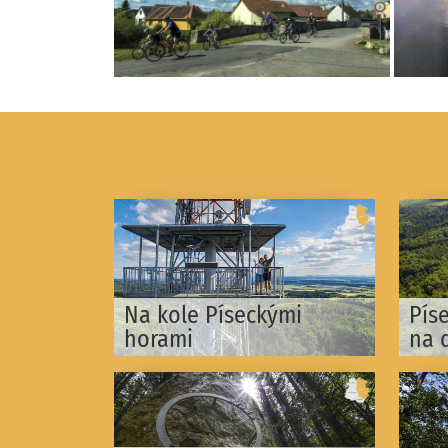
Na kole Píseckými
Pís
horami
na 