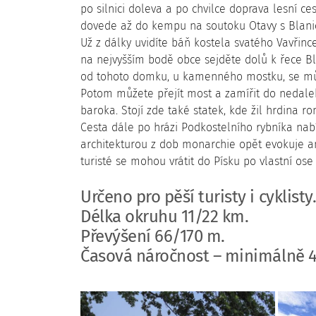
po silnici doleva a po chvilce doprava lesní 
dovede až do kempu na soutoku Otavy s Blanicí
Už z dálky uvidíte báň kostela svatého Vavřinc
na nejvyšším bodě obce sejděte dolů k řece Bl
od tohoto domku, u kamenného mostku, se může
Potom můžete přejít most a zamířit do nedalek
baroka. Stojí zde také statek, kde žil hrdina r
Cesta dále po hrázi Podkostelního rybníka nab
architekturou z dob monarchie opět evokuje an
turisté se mohou vrátit do Písku po vlastní ose
Určeno pro pěší turisty i cyklisty
Délka okruhu 11/22 km.
Převýšení 66/170 m.
Časová náročnost – minimálně 4 