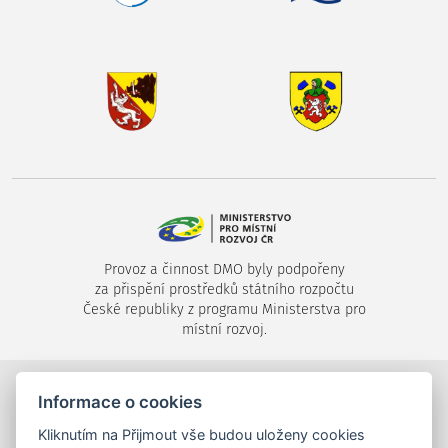
Provoz a činnost DMO byly podpořeny
za přispění prostředků státního rozpočtu
České republiky z programu Ministerstva pro
místní rozvoj.
©2024-2026
Destinační společnost Píseckem, s.r.o.
,
Informace o cookies
Velké náměstí 1/24, 397 01 Písek,
Kliknutím na Přijmout vše budou uloženy cookies