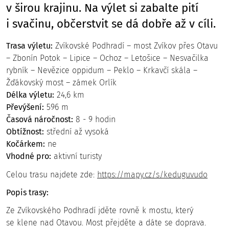
v širou krajinu. Na výlet si zabalte pití
i svačinu, občerstvit se dá dobře až v cíli.
Trasa výletu:
Zvíkovské Podhradí – most Zvíkov přes Otavu
– Zbonín Potok – Lipice – Ochoz – Letošice – Nesvačilka
rybník – Nevězice oppidum – Peklo – Krkavčí skála –
Žďákovský most – zámek Orlík
Délka výletu:
24,6 km
Převýšení:
596 m
Časová náročnost:
8 - 9 hodin
Obtížnost:
střední až vysoká
Kočárkem:
ne
Vhodné pro:
aktivní turisty
Celou trasu najdete zde:
https://mapy.cz/s/keduguvudo
Popis trasy:
Ze Zvíkovského Podhradí jděte rovně k mostu, který
se klene nad Otavou. Most přejděte a dáte se doprava.