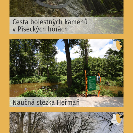
Cesta bolestných kamenů
v Píseckých horách
Naučná stezka Heřmaň