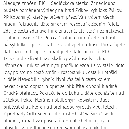
Sledujte značení E10 – Sedláčkova stezka. Zanedlouho
budete odměněni výhledy na hrad Zvíkov (vyhlídka Zvíkov,
PP Kopaniny), který je právem přezdíván králem všech
hradů. Pokračujte dále směrem rozcestník Zbonín Potok.
Zde je cesta zdánlivě hůře značená, ale stačí nezmatkovat
a jít intuitivně dále. Po cca 1 kilometru můžete odbočit
na vyhlídku Lipice a pak se vrátit zpět na trasu. Pokračujete
dál rozcestník Lipice. Pořád jdete dále po cestě E10.
Ta se bude klikatit nad skalisky aždo osady Ochoz.
Přehrada Orlík se vám nyní poněkud vzdálí a vy stále jdete
lesy po stejné cestě směr k rozcestníku Cesta k Letošici
a dále Nesvačilka rybník. Nyní vás čeká cesta kolem
nevězického oppida a opět se přiblížíte k vodní hladině
Orlické přehrady. Pokračujte do Luhu a dále obcházíte nad
zátokou Peklo, která je i oblíbeným kotvištěm. Bude
přibývat chat, které nad přehradou vyrostly v 70. letech.
Z přehrady Orlík se v těchto místech stává široká vodní
hladina, která bývá poseta řadou plachetnic i jiných
plavidel. Zanedlouho se před vámi objeví unikátní