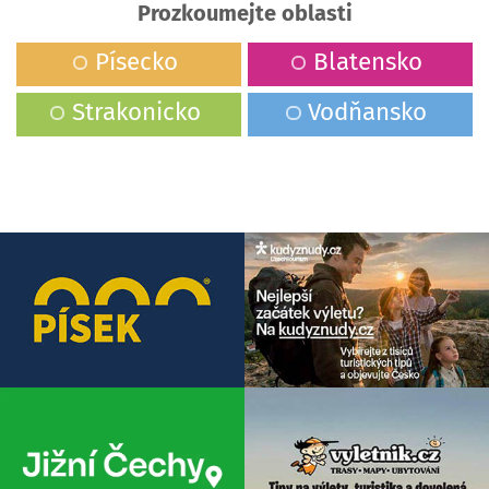
Prozkoumejte oblasti
Písecko
Blatensko
Strakonicko
Vodňansko