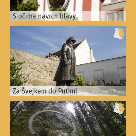
S očima navrch hlavy
Za Švejkem do Putimi