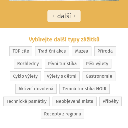
+ další +
Vybírejte další typy zážitků
TOP cíle
Tradiční akce
Muzea
Příroda
Rozhledny
Pivní turistika
Pěší výlety
Cyklo výlety
Výlety s dětmi
Gastronomie
Aktivní dovolená
Temná turistika NOIR
Technické památky
Neobjevená místa
Příběhy
Recepty z regionu