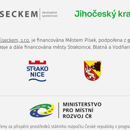
íseckem, s.r.o.
je financována Městem Písek, podpořena z 
raje a dále financována městy Strakonice, Blatná a Vodňan
ny za přispění prostředků státního rozpočtu České republiky z progra