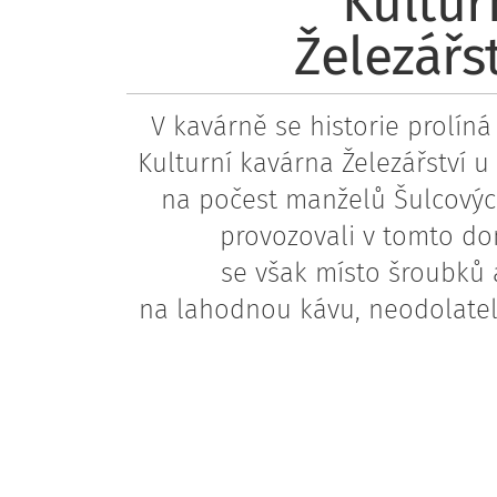
Kultur
Železářs
V kavárně se historie prolíná
Kulturní kavárna Železářství u
na počest manželů Šulcových
provozovali v tomto do
se však místo šroubků 
na lahodnou kávu, neodolatel