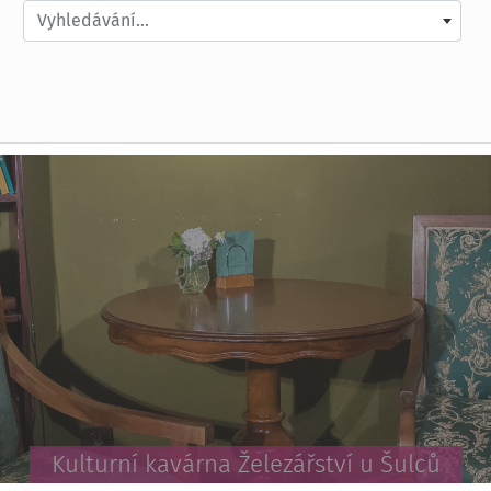
Vyhledávání...
 Deer Café: Mlsání přímo na nádvoří Zámku 