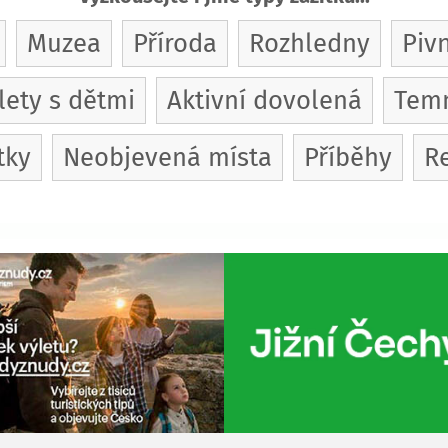
Muzea
Příroda
Rozhledny
Pivn
lety s dětmi
Aktivní dovolená
Temn
tky
Neobjevená místa
Příběhy
Re