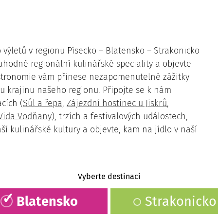
 výletů v regionu Písecko – Blatensko – Strakonicko
lahodné regionální kulinářské speciality a objevte
gastronomie vám přinese nezapomenutelné zážitky
 krajinu našeho regionu. Připojte se k nám
cích (
Sůl a řepa
,
Zájezdní hostinec u Jiskrů
,
 Vida Vodňany
), trzích a festivalových událostech,
ší kulinářské kultury a objevte, kam na jídlo v naší
Kulturní kavárna Železářství u Šulců
Vyberte destinaci
Blatensko
Strakonicko