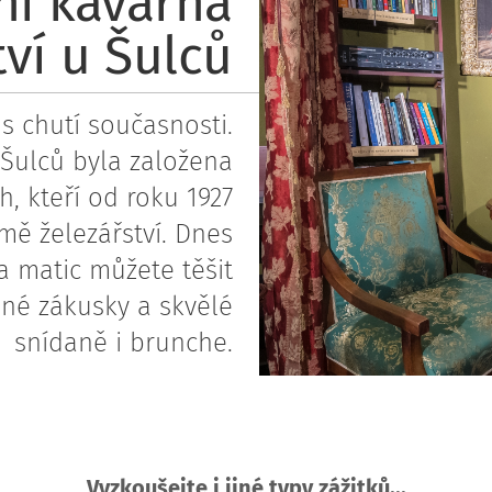
ní kavárna
tví u Šulců
 s chutí současnosti.
 Šulců byla založena
, kteří od roku 1927
mě železářství. Dnes
a matic můžete těšit
né zákusky a skvělé
snídaně i brunche.
Vyzkoušejte i jiné typy zážitků...