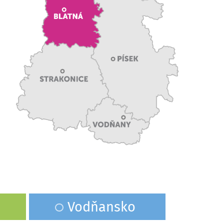
Vodňansko