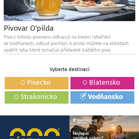
Pivovar O'pilda
Piva z tohoto pivovaru odkazují na tradici rybářství
ve Vodňanech, odkud pochází. A proto můžete na etiketách
spatřit ryby, které označují přívlastek každého piva.
Vyberte destinaci
Písecko
Blatensko
Strakonicko
Vodňansko