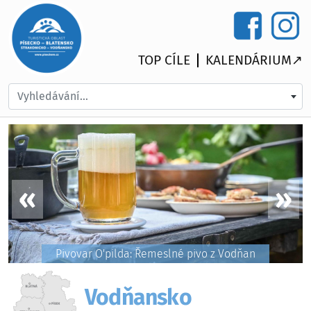
TOP CÍLE
KALENDÁRIUM↗
Vyhledávání...
Pivovar O'pilda: Řemeslné pivo z Vodňan
Vodňansko