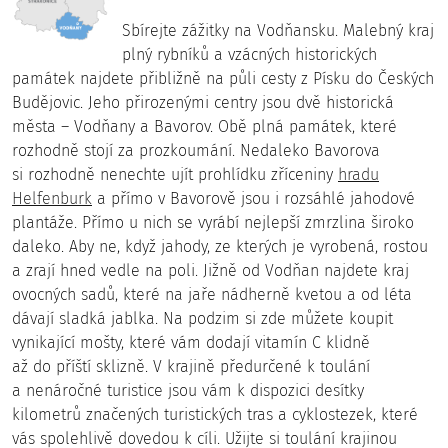
Sbírejte zážitky na Vodňansku. Malebný kraj
plný rybníků a vzácných historických
památek najdete přibližně na půli cesty z Písku do Českých
Pivovar Hulvát: Kvalitní pivo z tradice a vášně pro
Budějovic. Jeho přirozenými centry jsou dvě historická
vaření
města – Vodňany a Bavorov. Obě plná památek, které
rozhodně stojí za prozkoumání. Nedaleko Bavorova
si rozhodně nenechte ujít prohlídku zříceniny
hradu
Helfenburk
a přímo v Bavorově jsou i rozsáhlé jahodové
plantáže. Přímo u nich se vyrábí nejlepší zmrzlina široko
daleko. Aby ne, když jahody, ze kterých je vyrobená, rostou
a zrají hned vedle na poli. Jižně od Vodňan najdete kraj
ovocných sadů, které na jaře nádherně kvetou a od léta
dávají sladká jablka. Na podzim si zde můžete koupit
vynikající mošty, které vám dodají vitamín C klidně
až do příští sklizně. V krajině předurčené k toulání
a nenáročné turistice jsou vám k dispozici desítky
kilometrů značených turistických tras a cyklostezek, které
vás spolehlivě dovedou k cíli. Užijte si toulání krajinou