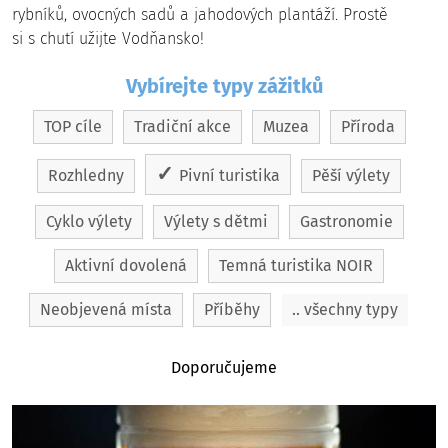
rybníků, ovocných sadů a jahodových plantáží. Prostě
si s chutí užijte Vodňansko!
Vybírejte typy zážitků
TOP cíle
Tradiční akce
Muzea
Příroda
Rozhledny
Pivní turistika
Pěší výlety
Cyklo výlety
Výlety s dětmi
Gastronomie
Aktivní dovolená
Temná turistika NOIR
Neobjevená místa
Příběhy
.. všechny typy
Doporučujeme