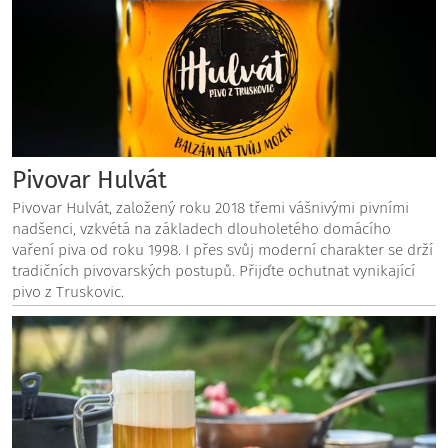
Pivovar Hulvát
Pivovar Hulvát, založený roku 2018 třemi vášnivými pivními
nadšenci, vzkvétá na základech dlouholetého domácího
vaření piva od roku 1998. I přes svůj moderní charakter se drží
tradičních pivovarských postupů. Přijďte ochutnat vynikající
pivo z Truskovic.