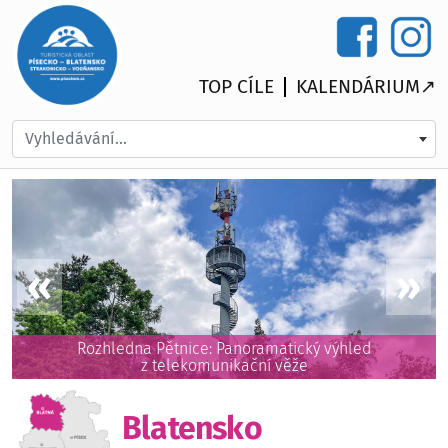
TOP CÍLE
KALENDÁRIUM↗
Vyhledávání...
Rozhledna Pětnice: Panoramatický výhled
z telekomunikační věže
Blatensko