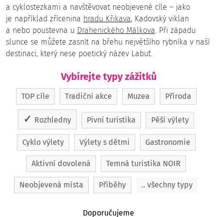
a cyklostezkami a navštěvovat neobjevené cíle – jako
je například zřícenina
hradu Křikava
, Kadovský viklan
a nebo poustevna u
Drahenického Málkova
. Při západu
slunce se můžete zasnít na břehu největšího rybníka v naší
destinaci, který nese poetický název Labuť.
Vybírejte typy zážitků
TOP cíle
Tradiční akce
Muzea
Příroda
Rozhledny
Pivní turistika
Pěší výlety
Cyklo výlety
Výlety s dětmi
Gastronomie
Aktivní dovolená
Temná turistika NOIR
Neobjevená místa
Příběhy
.. všechny typy
Doporučujeme