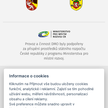
Provoz a činnost DMO byly podpořeny
za přispění prostředků státního rozpočtu
České republiky z programu Ministerstva pro
místní rozvoj.
Informace o cookies
©2024-2026
Destinační společnost Píseckem, s.r.o.
,
Velké náměstí 1/24, 397 01 Písek,
Kliknutím na Přijmout vše budou uloženy cookies
tel.: +420 725 053 144,
info (zavináč) piseckem.cz
funkční, analytické i reklamní. Zajistí se tím pohodlné
užívání webu, měření návštěvnosti, personalizaci
obsahu a cílení reklamy.
Své preference můžete snadno upravit v