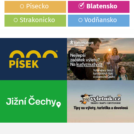
Písecko
Blatensko
Strakonicko
Vodňansko