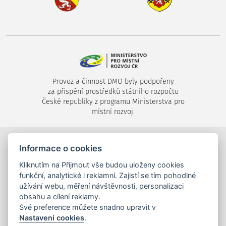
Provoz a činnost DMO byly podpořeny
za přispění prostředků státního rozpočtu
České republiky z programu Ministerstva pro
místní rozvoj.
Informace o cookies
©2024-2026
Destinační společnost Píseckem, s.r.o.
,
Velké náměstí 1/24, 397 01 Písek,
Kliknutím na Přijmout vše budou uloženy cookies
tel.: +420 725 053 144,
info (zavináč) piseckem.cz
funkční, analytické i reklamní. Zajistí se tím pohodlné
užívání webu, měření návštěvnosti, personalizaci
obsahu a cílení reklamy.
Své preference můžete snadno upravit v
Nastavení cookies
.
mapa stránek
,
tiráž
,
Cookies