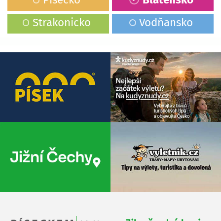
Strakonicko
Vodňansko