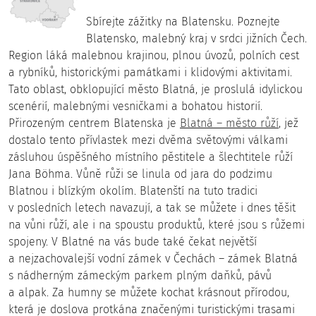
Sbírejte zážitky na Blatensku. Poznejte
Blatensko, malebný kraj v srdci jižních Čech.
Region láká malebnou krajinou, plnou úvozů, polních cest
a rybníků, historickými památkami i klidovými aktivitami.
Tato oblast, obklopující město Blatná, je proslulá idylickou
scenérií, malebnými vesničkami a bohatou historií.
Přirozeným centrem Blatenska je
Blatná – město růží
, jež
dostalo tento přívlastek mezi dvěma světovými válkami
zásluhou úspěšného místního pěstitele a šlechtitele růží
Jana Böhma. Vůně růži se linula od jara do podzimu
Blatnou i blízkým okolím. Blatenští na tuto tradici
v posledních letech navazují, a tak se můžete i dnes těšit
na vůni růží, ale i na spoustu produktů, které jsou s růžemi
spojeny. V Blatné na vás bude také čekat největší
a nejzachovalejší vodní zámek v Čechách – zámek Blatná
s nádherným zámeckým parkem plným daňků, pávů
a alpak. Za humny se můžete kochat krásnout přírodou,
která je doslova protkána značenými turistickými trasami