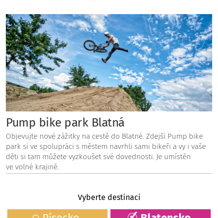
Pump bike park Blatná
Objevujte nové zážitky na cestě do Blatné. Zdejší Pump bike
park si ve spolupráci s městem navrhli sami bikeři a vy i vaše
děti si tam můžete vyzkoušet své dovednosti. Je umístěn
ve volné krajině.
Vyberte destinaci
Písecko
Blatensko