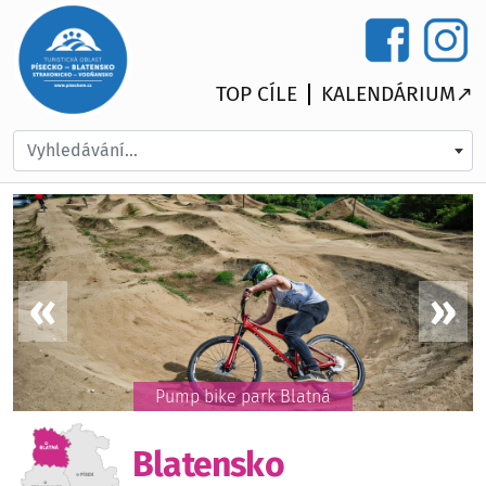
TOP CÍLE
KALENDÁRIUM↗
Vyhledávání...
Pump bike park Blatná
Blatensko