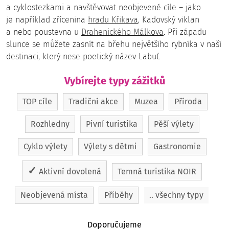
a cyklostezkami a navštěvovat neobjevené cíle – jako
je například zřícenina
hradu Křikava
, Kadovský viklan
a nebo poustevna u
Drahenického Málkova
. Při západu
slunce se můžete zasnít na břehu největšího rybníka v naší
destinaci, který nese poetický název Labuť.
Vybírejte typy zážitků
TOP cíle
Tradiční akce
Muzea
Příroda
Rozhledny
Pivní turistika
Pěší výlety
Cyklo výlety
Výlety s dětmi
Gastronomie
Aktivní dovolená
Temná turistika NOIR
Neobjevená místa
Příběhy
.. všechny typy
Doporučujeme