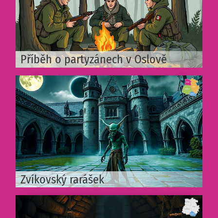
Příběh o partyzánech v Oslově
Zvíkovský rarášek