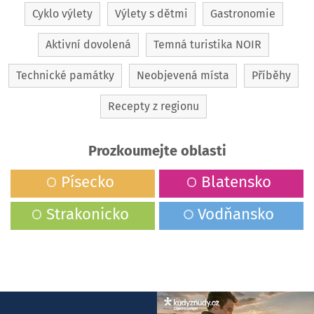
Cyklo výlety
Výlety s dětmi
Gastronomie
Aktivní dovolená
Temná turistika NOIR
Technické památky
Neobjevená místa
Příběhy
Recepty z regionu
Prozkoumejte oblasti
Písecko
Blatensko
Strakonicko
Vodňansko