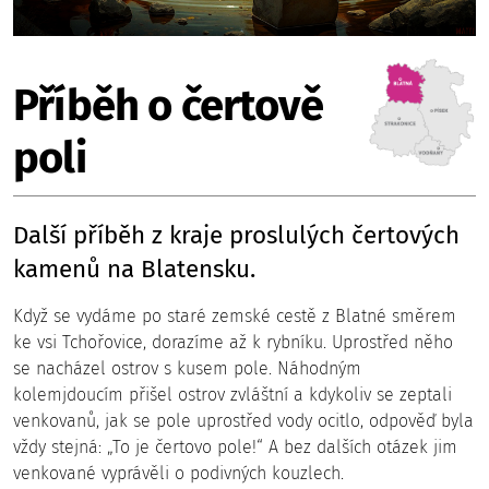
Příběh o čertově
poli
Další příběh z kraje proslulých čertových
kamenů na Blatensku.
Když se vydáme po staré zemské cestě z Blatné směrem
ke vsi Tchořovice, dorazíme až k rybníku. Uprostřed něho
se nacházel ostrov s kusem pole. Náhodným
kolemjdoucím přišel ostrov zvláštní a kdykoliv se zeptali
venkovanů, jak se pole uprostřed vody ocitlo, odpověď byla
vždy stejná: „To je čertovo pole!“ A bez dalších otázek jim
venkované vyprávěli o podivných kouzlech.