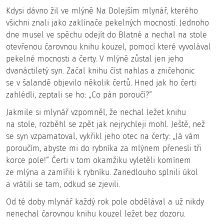
Kdysi dávno žil ve mlýně Na Dolejším mlynář, kterého
všichni znali jako zaklínače pekelných mocností. Jednoho
dne musel ve spěchu odejít do Blatné a nechal na stole
otevřenou čarovnou knihu kouzel, pomocí které vyvolával
pekelné mocnosti a čerty. V mlýně zůstal jen jeho
dvanáctiletý syn. Začal knihu číst nahlas a zničehonic
se v šalandě objevilo několik čertů. Hned jak ho čerti
zahlédli, zeptali se ho: „Co pán poroučí?“
Jakmile si mlynář vzpomněl, že nechal ležet knihu
na stole, rozběhl se zpět jak nejrychleji mohl. Ještě, než
se syn vzpamatoval, vykřikl jeho otec na čerty: „Já vám
poroučím, abyste mi do rybníka za mlýnem přenesli tři
korce pole!“ Čerti v tom okamžiku vyletěli komínem
ze mlýna a zamířili k rybníku. Zanedlouho splnili úkol
a vrátili se tam, odkud se zjevili.
Od té doby mlynář každý rok pole obdělával a už nikdy
nenechal čarovnou knihu kouzel ležet bez dozoru.