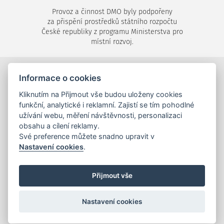
Provoz a činnost DMO byly podpořeny
za přispění prostředků státního rozpočtu
České republiky z programu Ministerstva pro
místní rozvoj.
Informace o cookies
©2024-2026
Destinační společnost Píseckem, s.r.o.
,
Velké náměstí 1/24, 397 01 Písek,
Kliknutím na Přijmout vše budou uloženy cookies
tel.: +420 725 053 144,
info (zavináč) piseckem.cz
funkční, analytické i reklamní. Zajistí se tím pohodlné
užívání webu, měření návštěvnosti, personalizaci
obsahu a cílení reklamy.
Své preference můžete snadno upravit v
Nastavení cookies
.
mapa stránek
,
tiráž
,
Cookies
Realizace a správa webu:
Studio QUIN.cz
©2024-2026
Přijmout vše
Nastavení cookies