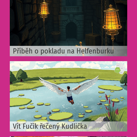
Příběh o pokladu na Helfenburku
Vít Fučík řečený Kudlička