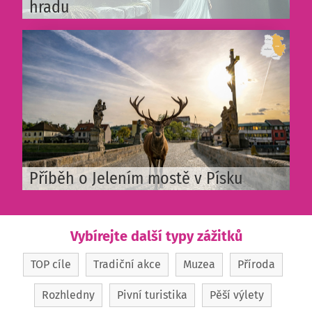
hradu
Příběh o Jelením mostě v Písku
Vybírejte další typy zážitků
TOP cíle
Tradiční akce
Muzea
Příroda
Rozhledny
Pivní turistika
Pěší výlety