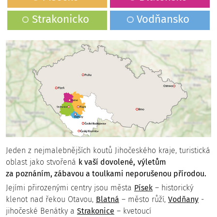
Strakonicko
Vodňansko
Hrad Helfenburk
Vodní mlýn Hoslovice
Jeden z nejmalebnějších koutů Jihočeského kraje, turistická
oblast jako stvořená
k vaší dovolené,
výletům
za poznáním, zábavou a toulkami neporušenou přírodou.
Jejími přirozenými centry jsou města
Písek
– historický
klenot nad řekou Otavou,
Blatná
– město růží,
Vodňany
-
jihočeské Benátky a
Strakonice
– kvetoucí