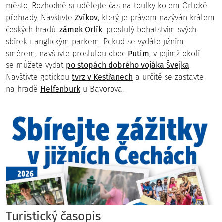
město. Rozhodně si udělejte čas na toulky kolem Orlické
Blatná - Město růží
přehrady. Navštivte
Zvíkov
, který je právem nazýván králem
českých hradů,
zámek
Orlík
, proslulý bohatstvím svých
sbírek i anglickým parkem. Pokud se vydáte jižním
směrem, navštivte proslulou obec
Putim
, v jejímž okolí
se můžete vydat
po stopách dobrého vojáka Švejka
.
Navštivte gotickou
tvrz v Kestřanech
a určitě se zastavte
na hradě
Helfenburk
u Bavorova.
Památník bitvy u Sudoměře
Zámek Lnáře
Turistický časopis