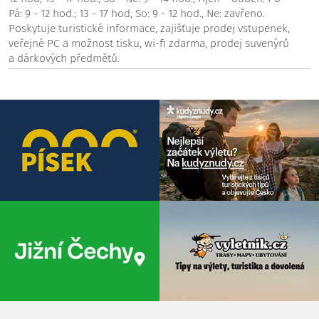
Pá: 9 - 12 hod.; 13 - 17 hod, So: 9 - 12 hod., Ne: zavřeno.
Poskytuje turistické informace, zajišťuje prodej vstupenek,
veřejné PC a možnost tisku, wi-fi zdarma, prodej suvenýrů
a dárkových předmětů.