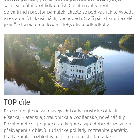
se na virtuální prohlídku měst. Chcete nahlédnout
do vnitřních prostor památek, chcete se podívat, jak to vypadá
v restauracích, kavárnách, obchodech. Stačí pár kliknutí a celé
jižní Čechy máte na dosah – kdykoliv a odkudkoliv.
TOP cíle
Prozkoumejte nejzajímavějších kouty turistické oblasti
Písecka, Blatenska, Strakonicka a Vodňansko, nové zážitky.
Rozhlédněte se po jihočeské krajině a žijte dobrodružství plné
překvapení a objevů. Turistické poklady, rozmanité památky,
hrady, zámky, rozhledny a fascinující místa, která lákají