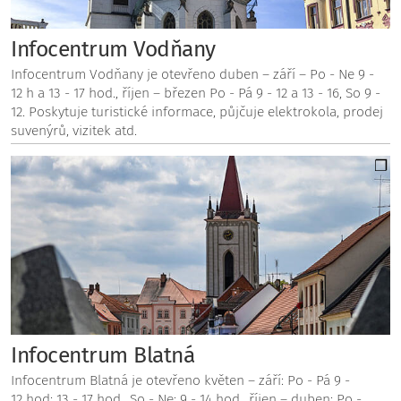
Infocentrum Vodňany
Infocentrum Vodňany je otevřeno duben – září – Po - Ne 9 -
12 h a 13 - 17 hod., říjen – březen Po - Pá 9 - 12 a 13 - 16, So 9 -
12. Poskytuje turistické informace, půjčuje elektrokola, prodej
suvenýrů, vizitek atd.
Infocentrum Blatná
Infocentrum Blatná je otevřeno květen – září: Po - Pá 9 -
12 hod; 13 - 17 hod., So - Ne: 9 - 14 hod., říjen – duben: Po -