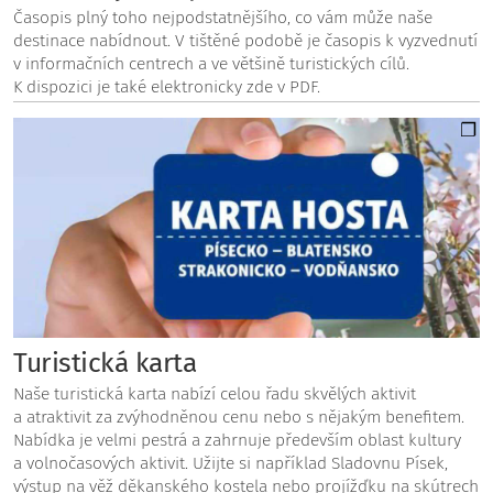
Časopis plný toho nejpodstatnějšího, co vám může naše
destinace nabídnout. V tištěné podobě je časopis k vyzvednutí
v informačních centrech a ve většině turistických cílů.
K dispozici je také elektronicky zde v PDF.
Turistická karta
Naše turistická karta nabízí celou řadu skvělých aktivit
a atraktivit za zvýhodněnou cenu nebo s nějakým benefitem.
Nabídka je velmi pestrá a zahrnuje především oblast kultury
a volnočasových aktivit. Užijte si například Sladovnu Písek,
výstup na věž děkanského kostela nebo projížďku na skútrech