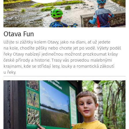
Otava Fun
Užijte si zážitky kolem Otavy, jako na dlani, ať už jedete
na kole, chodíte pěšky nebo chcete jet po vodě. Výlety podél
řeky Otavy nabízejí jedinečnou možnost prozkoumat krásy
české přírody a historie. Trasy vás provedou malebnými
krajinami, kde se střídají lesy, louky a romantická zákoutí
u řeky.