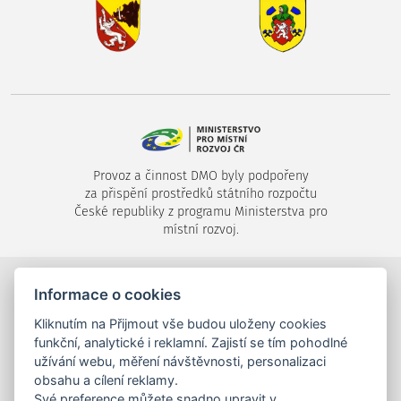
Provoz a činnost DMO byly podpořeny
za přispění prostředků státního rozpočtu
České republiky z programu Ministerstva pro
místní rozvoj.
©2024-2026
Destinační společnost Píseckem, s.r.o.
,
Informace o cookies
Velké náměstí 1/24, 397 01 Písek,
Kliknutím na Přijmout vše budou uloženy cookies
tel.: +420 725 053 144,
info (zavináč) piseckem.cz
funkční, analytické i reklamní. Zajistí se tím pohodlné
užívání webu, měření návštěvnosti, personalizaci
obsahu a cílení reklamy.
Své preference můžete snadno upravit v