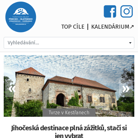
TOP CÍLE
KALENDÁRIUM↗
Vyhledávání...
Tvrze v Kestřanech
Jihočeská destinace plná zážitků, stačí si
jen vybrat