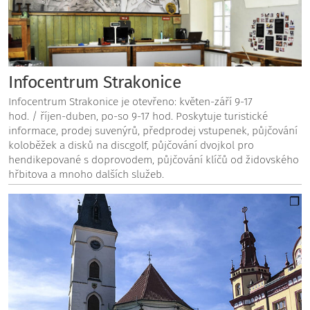
Infocentrum Strakonice
Infocentrum Strakonice je otevřeno: květen-září 9-17
hod. / říjen-duben, po-so 9-17 hod. Poskytuje turistické
informace, prodej suvenýrů, předprodej vstupenek, půjčování
koloběžek a disků na discgolf, půjčování dvojkol pro
hendikepované s doprovodem, půjčování klíčů od židovského
hřbitova a mnoho dalších služeb.