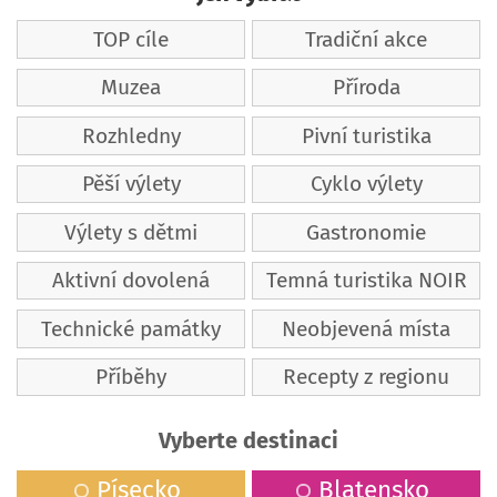
TOP cíle
Tradiční akce
Muzea
Příroda
Sladovna Písek
Rozhledny
Pivní turistika
Pěší výlety
Cyklo výlety
Výlety s dětmi
Gastronomie
Aktivní dovolená
Temná turistika NOIR
Technické památky
Neobjevená místa
Hrad Zvíkov
Příběhy
Recepty z regionu
Vyberte destinaci
Písecko
Blatensko