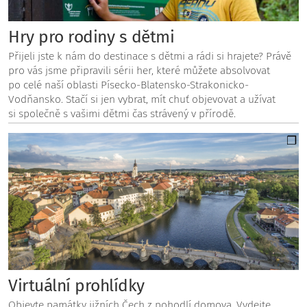
Hry pro rodiny s dětmi
Přijeli jste k nám do destinace s dětmi a rádi si hrajete? Právě
pro vás jsme připravili sérii her, které můžete absolvovat
po celé naší oblasti Písecko-Blatensko-Strakonicko-
Vodňansko. Stačí si jen vybrat, mít chuť objevovat a užívat
si společně s vašimi dětmi čas strávený v přírodě.
Virtuální prohlídky
Objevte památky jižních Čech z pohodlí domova. Vydejte