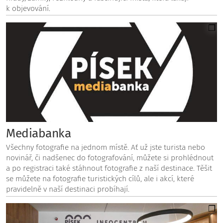
k objevování.
Mediabanka
Všechny fotografie na jednom místě. Ať už jste turista nebo
novinář, či nadšenec do fotografování, můžete si prohlédnout
a po registraci také stáhnout fotografie z naší destinace. Těšit
se můžete na fotografie turistických cílů, ale i akcí, které
pravidelně v naší destinaci probíhají.