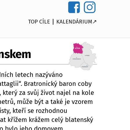
TOP CÍLE
KALENDÁRIUM↗
enskem
dních letech nazýváno
ttaglii“. Bratronický baron coby
 který za svůj život najel na kole
etrů, může být a také je vzorem
sty, kteří se rozhodnou
at křížem krážem celý blatenský
sko bylo jeho domovem