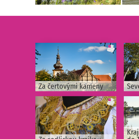
Za čertovými kameny
Sev
Kra