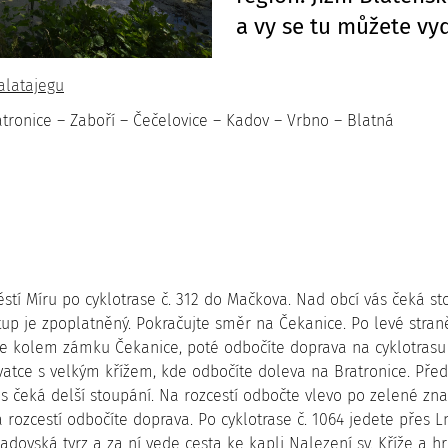
a vy se tu můžete vy
alatajegu
tronice – Zaboří – Čečelovice – Kadov – Vrbno – Blatná
stí Míru po cyklotrase č. 312 do Mačkova. Nad obcí vás čeká s
up je zpoplatněný. Pokračujte směr na Čekanice. Po levé stran
e kolem zámku Čekanice, poté odbočíte doprava na cyklotrasu 
ovatce s velkým křížem, kde odbočíte doleva na Bratronice. Před
s čeká delší stoupání. Na rozcestí odbočte vlevo po zelené zna
a rozcestí odbočíte doprava. Po cyklotrase č. 1064 jedete přes 
 Kadovská tvrz a za ní vede cesta ke kapli Nalezení sv. Kříže a