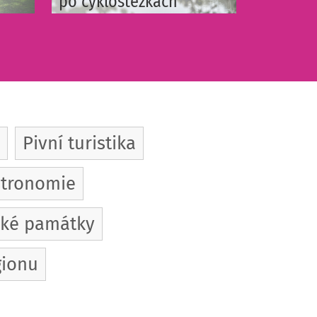
po cyklostezkách
Pivní turistika
tronomie
cké památky
gionu