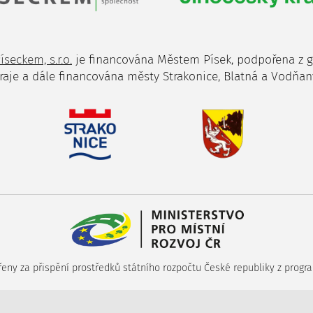
íseckem, s.r.o.
je financována Městem Písek, podpořena z 
raje a dále financována městy Strakonice, Blatná a Vodňan
ny za přispění prostředků státního rozpočtu České republiky z progra