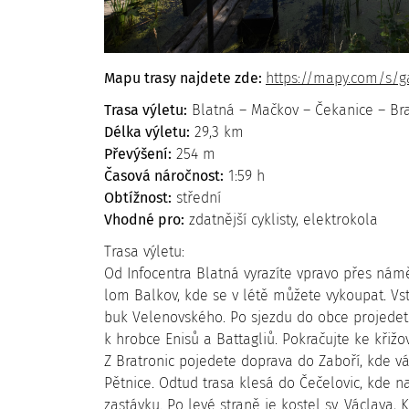
Mapu trasy najdete zde:
https://mapy.com/s/g
Trasa výletu:
Blatná – Mačkov – Čekanice – Bra
Délka výletu:
29,3 km
Převýšení:
254 m
Časová náročnost:
1:59 h
Obtížnost:
střední
Vhodné pro:
zdatnější cyklisty, elektrokola
Trasa výletu:
Od Infocentra Blatná vyrazíte vpravo přes námě
lom Balkov, kde se v létě můžete vykoupat. Vst
buk Velenovského. Po sjezdu do obce projedet
k hrobce Enisů a Battagliů. Pokračujte ke křiž
Z Bratronic pojedete doprava do Zaboří, kde vá
Pětnice. Odtud trasa klesá do Čečelovic, kde n
zastávku. Po levé straně je kostel sv. Václava,