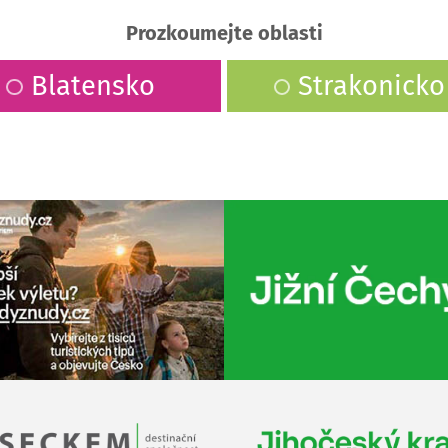
Prozkoumejte oblasti
Blatensko
Strakonicko