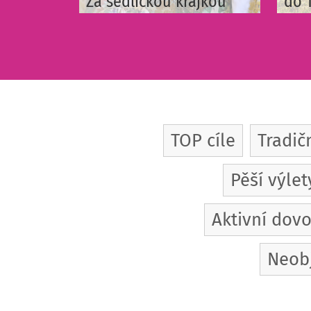
Za sedlickou krajkou
do 
TOP cíle
Tradič
Pěší výlet
Aktivní dov
Neob