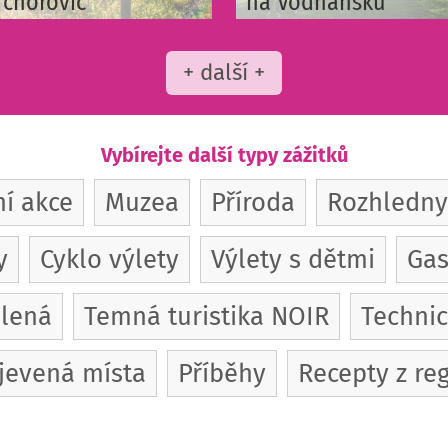
Tchořovic
na Vodňansku
+ další +
Vybírejte další typy zážitků
ní akce
Muzea
Příroda
Rozhledny
y
Cyklo výlety
Výlety s dětmi
Gas
olená
Temná turistika NOIR
Techni
jevená místa
Příběhy
Recepty z re