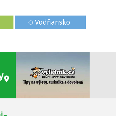
Vodňansko