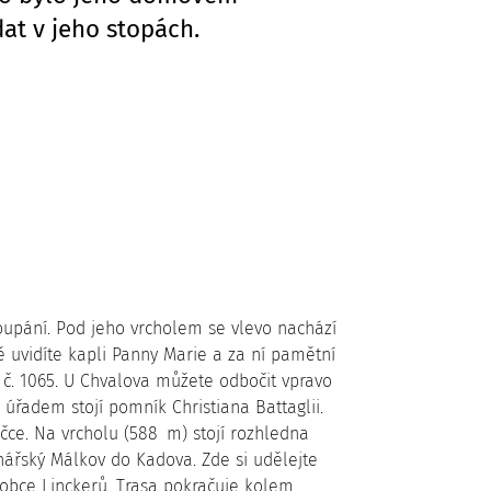
dat v jeho stopách.
toupání. Pod jeho vrcholem se vlevo nachází
ě uvidíte kapli Panny Marie a za ní pamětní
č. 1065. U Chvalova můžete odbočit vpravo
 úřadem stojí pomník Christiana Battaglii.
čce. Na vrcholu (588 m) stojí rozhledna
Lnářský Málkov do Kadova. Zde si udělejte
 hrobce Linckerů. Trasa pokračuje kolem