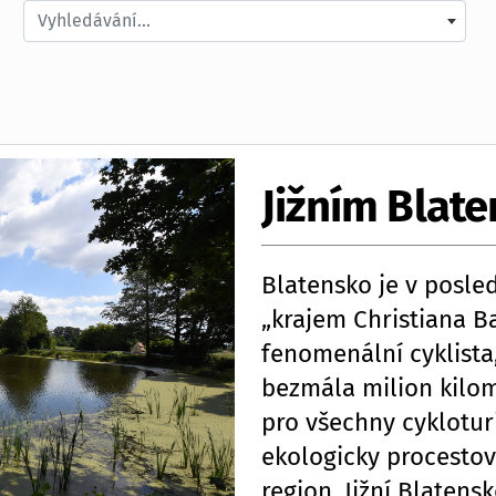
Vyhledávání...
Jižním Blat
Blatensko je v posle
„krajem Christiana Ba
fenomenální cyklista,
bezmála milion kilom
pro všechny cykloturi
ekologicky procestov
region. Jižní Blaten