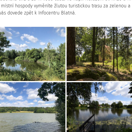
místní hospody vyměníte žlutou turistickou trasu za zelenou a
 vás dovede zpět k Infocentru Blatná.