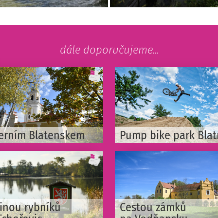
dále doporučujeme...
erním Blatenskem
Pump bike park Bla
jinou rybníků
Cestou zámků