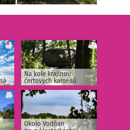
Na kole krajinou
tná
čertových kamenů
Okolo Vodňan